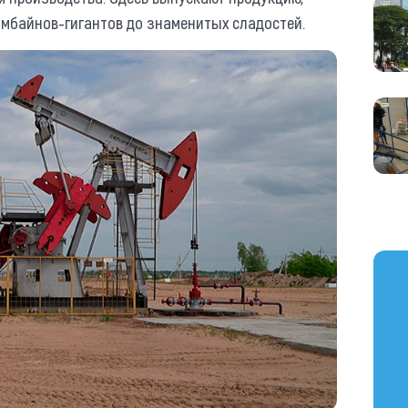
омбайнов-гигантов до знаменитых сладостей.
https