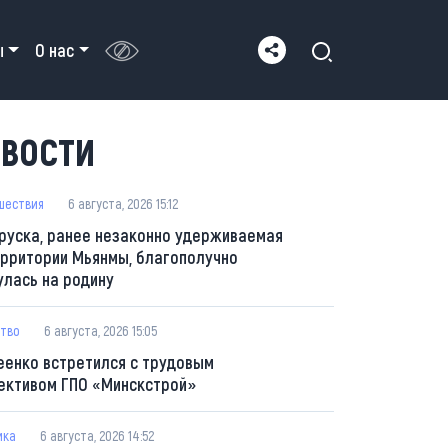
ы
О нас
ВОСТИ
шествия
6 августа, 2026 15:12
руска, ранее незаконно удерживаемая
ерритории Мьянмы, благополучно
улась на родину
тво
6 августа, 2026 15:05
еенко встретился с трудовым
ективом ГПО «Минскстрой»
ика
6 августа, 2026 14:52