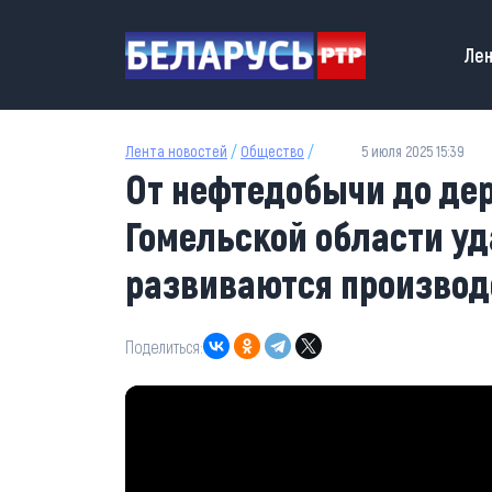
Перейти к основному содержанию
Main
Лен
Лента новостей
/
Общество
/
5 июля 2025 15:39
От нефтедобычи до дер
Гомельской области у
развиваются производ
Поделиться: