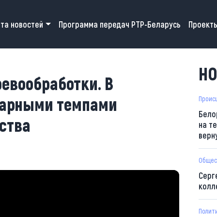
 navigation
та новостей
Программа передач РТР-Беларусь
Проект
НО
евообработки. В
дарными темпами
Проис
Бело
ства
на т
верн
Общес
Серг
колл
Полит