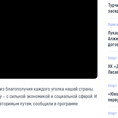
Турч
засе
Полит
Лука
Алжи
дого
Спорт
ХК «
Лиса
Спорт
из благополучия каждого уголка нашей страны.
«Юно
 – с сильной экономикой и социальной сферой. И
перв
овторимым путем, сообщили в программе
Спорт