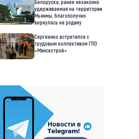
Белоруска, ранее незаконно
удерживаемая на территории
Мьянмы, благополучно
вернулась на родину
Сергеенко встретился с
трудовым коллективом ГПО
«Минскстрой»
://t.me/minskctvby