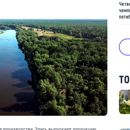
Четв
чемп
пяти
ТО
 производства. Здесь выпускают продукцию,