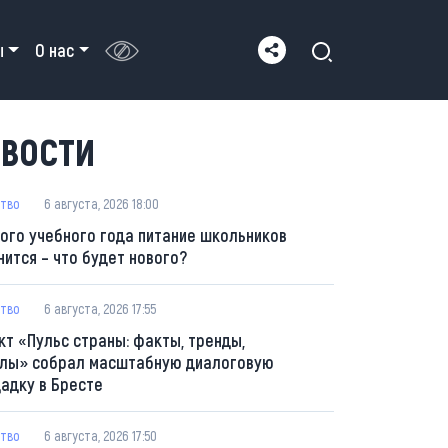
ы
О нас
ВОСТИ
тво
6 августа, 2026 18:00
вого учебного года питание школьников
нится – что будет нового?
тво
6 августа, 2026 17:55
кт «Пульс страны: факты, тренды,
лы» собрал масштабную диалоговую
адку в Бресте
тво
6 августа, 2026 17:50