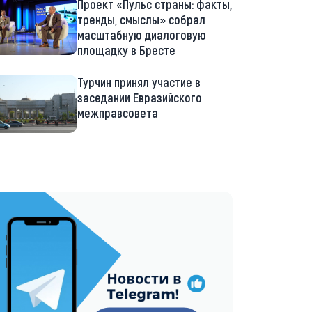
Проект «Пульс страны: факты,
тренды, смыслы» собрал
масштабную диалоговую
площадку в Бресте
Турчин принял участие в
заседании Евразийского
межправсовета
://t.me/minskctvby