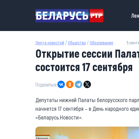
Перейти к основному содержанию
Main
Лен
Лента новостей
/
Общество
/
Образование
5 сентя
Открытие сессии Пала
состоится 17 сентября
Поделиться:
Депутаты нижней Палаты белорусского парла
начнется 17 сентября – в День народного ед
«Беларусь.Новости».