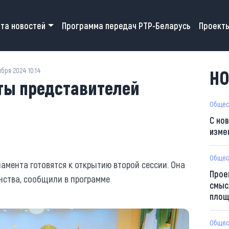
 navigation
та новостей
Программа передач РТР-Беларусь
Проект
бря 2024 10:14
НО
ты представителей
Общес
С но
изме
Общес
мента готовятся к открытию второй сессии. Она
Прое
инства, сообщили в программе
смыс
площ
Общес