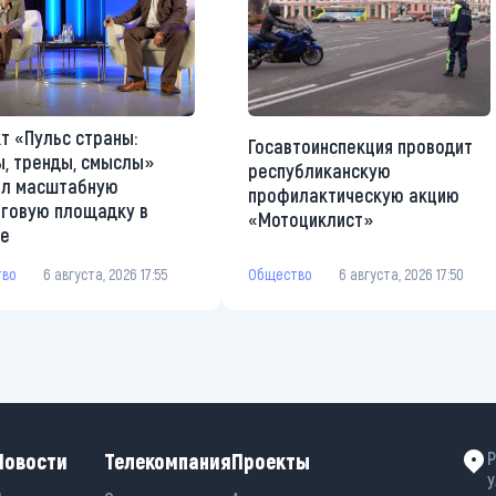
т «Пульс страны:
Госавтоинспекция проводит
, тренды, смыслы»
республиканскую
ал масштабную
профилактическую акцию
говую площадку в
«Мотоциклист»
те
Общество
6 августа, 2026 17:50
тво
6 августа, 2026 17:55
Новости
Телекомпания
Проекты
Р
у