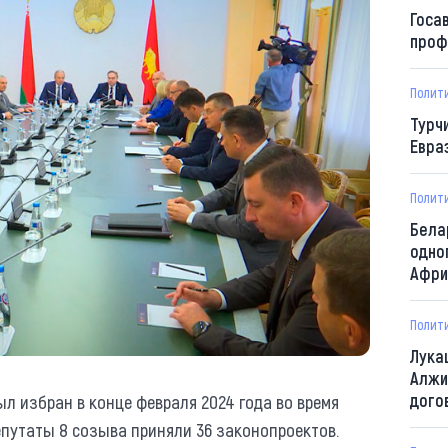
Госа
проф
Полит
Турч
Евра
Полит
Бела
одно
Афри
Полит
Лука
Алжи
дого
 избран в конце февраля 2024 года во время
епутаты 8 созыва приняли 36 законопроектов.