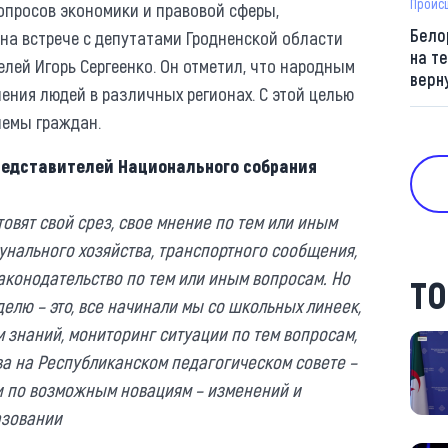
Проис
вопросов экономики и правовой сферы,
Бело
на встрече с депутатами Гродненской области
на т
лей Игорь Сергеенко. Он отметил, что народным
верн
ния людей в различных регионах. С этой целью
иемы граждан.
представителей Национального собрания
товят свой срез, свое мнение по тем или иным
нального хозяйства, транспортного сообщения,
конодательство по тем или иным вопросам. Но
ТО
делю – это, все начинали мы со школьных линеек,
м знаний, мониторинг ситуации по тем вопросам,
а на Республиканском педагогическом совете –
и по возможным новациям – изменений и
азовании