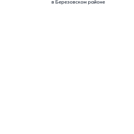
в Березовском районе
https://t.me/minskctvby