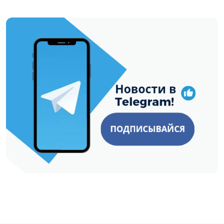
https://t.me/minskctvby