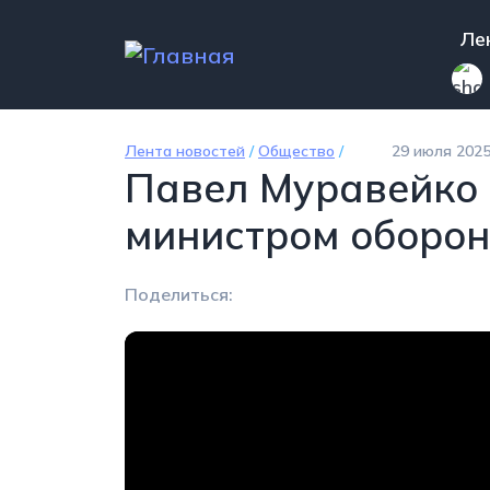
Перейти к основному содержанию
Mai
Ле
Лента новостей
/
Общество
/
29 июля 2025
Павел Муравейко 
министром оборо
Поделиться: