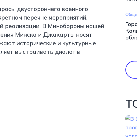
просы двустороннего военного
Обще
кретном перечне мероприятий,
Горо
й реализации. В Минобороны нашей
Кал
шения Минска и Джакарты носят
обл
жают исторические и культурные
оляет выстраивать диалог в
Т