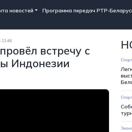
n navigation
нта новостей
Программа передач РТР-Беларус
 11:46
Н
провёл встречу с
ны Индонезии
Спор
Лег
выс
Бел
Спор
Соб
тур
Экон