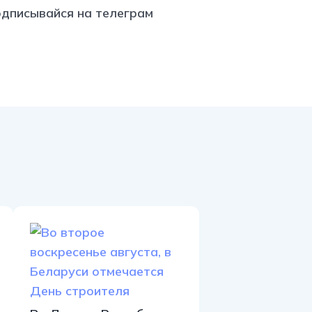
s://t.me/minskctvby