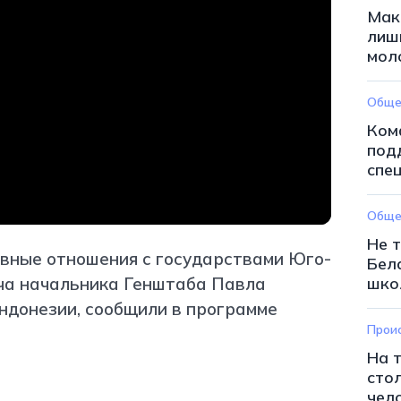
Мак
лиш
мол
Обще
Ком
под
спе
Обще
Не 
вные отношения с государствами Юго-
Бел
еча начальника Генштаба Павла
шко
ндонезии, сообщили в программе
Прои
На 
стол
чел