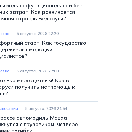
симально функционально и без
них затрат! Как развивается
очная отрасль Беларуси?
ство
5 августа, 2026 22:20
фортный старт! Как государство
держивает молодых
циалистов?
ство
5 августа, 2026 22:00
только многодетным! Как в
аруси получить матпомощь к
ле?
сшествия
5 августа, 2026 21:54
трассе автомодиль Mazda
кнулся с грузовиком: четверо
овек погибли