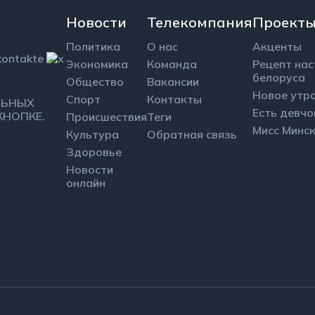
Новости
Телекомпания
Проект
Политика
О нас
Акценты
Экономика
Команда
Рецепт на
белоруса
Общество
Вакансии
Новое утр
Спорт
Контакты
ЛЬНЫХ
Есть девчо
КНОПКЕ.
Происшествия
Теги
Мисс Минс
Культура
Обратная связь
Здоровье
Новости
онлайн