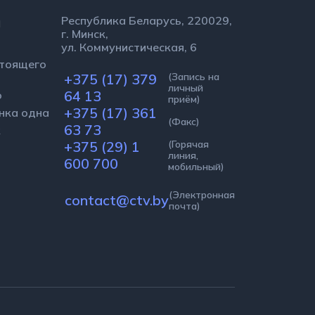
ы
Республика Беларусь, 220029,
г. Минск,
ул. Коммунистическая, 6
стоящего
+375 (17) 379
(Запись на
личный
64 13
о
приём)
+375 (17) 361
нка одна
(Факс)
63 73
к
+375 (29) 1
(Горячая
линия,
600 700
мобильный)
(Электронная
contact@ctv.by
почта)