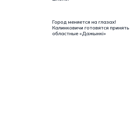
Город меняется на глазах!
Калинковичи готовятся принять
областные «Дажынкі»
https://t.me/minskctvby