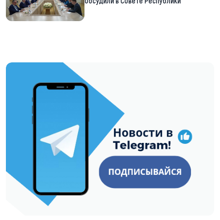
обсудили в Совете Республики
https://t.me/minskctvby