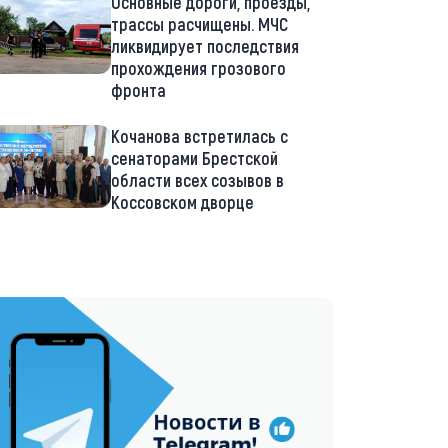
Основные дороги, проезды,
трассы расчищены. МЧС
ликвидирует последствия
прохождения грозового
фронта
Кочанова встретилась с
сенаторами Брестской
области всех созывов в
Коссовском дворце
://t.me/minskctvby