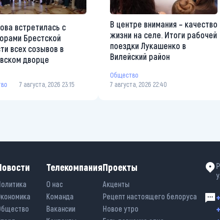
В центре внимания – качество
ова встретилась с
жизни на селе. Итоги рабочей
орами Брестской
поездки Лукашенко в
ти всех созывов в
Вилейский район
вском дворце
Общество
тво
7 августа, 2026 23:15
7 августа, 2026 22:40
Новости
Телекомпания
Проекты
Р
у
Политика
О нас
Акценты
Экономика
Команда
Рецепт настоящего белоруса
+
+
Общество
Вакансии
Новое утро