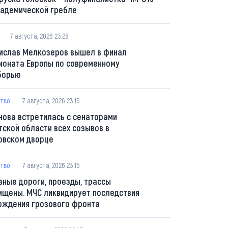
кадемической гребле
7 августа, 2026 23:28
ислав Мелкозеров вышел в финал
ионата Европы по современному
борью
тво
7 августа, 2026 23:15
нова встретилась с сенаторами
тской области всех созывов в
овском дворце
тво
7 августа, 2026 23:15
вные дороги, проезды, трассы
ищены. МЧС ликвидирует последствия
ождения грозового фронта