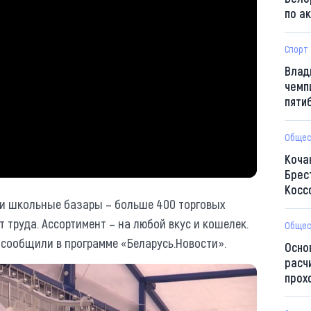
по а
Спорт
Влад
чемп
пяти
Общес
Коча
Брес
Косс
ли школьные базары – больше 400 торговых
т труда. Ассортимент – на любой вкус и кошелек.
Общес
 сообщили в программе «Беларусь.Новости».
Осно
расч
прох