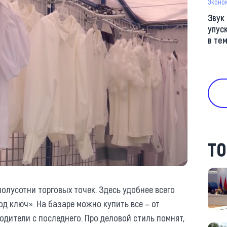
Эконо
Звук
упус
в те
ТО
олусотни торговых точек. Здесь удобнее всего
од ключ». На базаре можно купить все – от
одители с последнего. Про деловой стиль помнят,