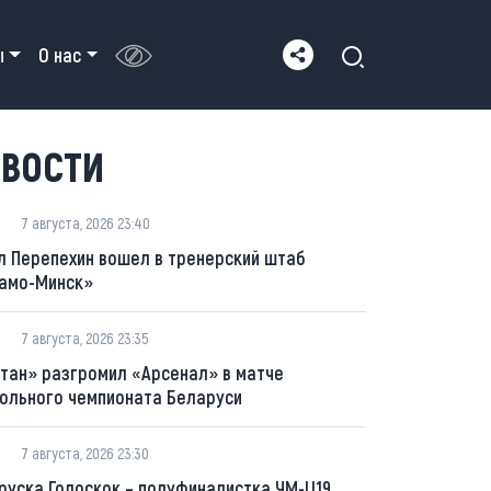
ы
О нас
ВОСТИ
7 августа, 2026 23:40
л Перепехин вошел в тренерский штаб
амо-Минск»
7 августа, 2026 23:35
тан» разгромил «Арсенал» в матче
ольного чемпионата Беларуси
7 августа, 2026 23:30
руска Голоскок – полуфиналистка ЧМ-U19