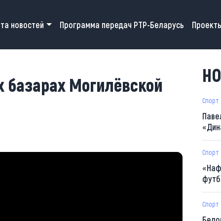
 navigation
та новостей
Программа передач РТР-Беларусь
Проект
НО
 базарах Могилёвской
Спорт
Паве
«Дин
Спорт
«Наф
футб
Спорт
Бело