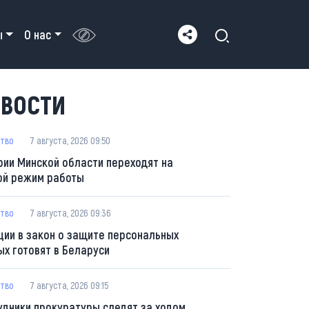
ы
О нас
ВОСТИ
тво
7 августа, 2026 09:50
рии Минской области переходят на
ой режим работы
тво
7 августа, 2026 09:36
ции в закон о защите персональных
ых готовят в Беларуси
тво
7 августа, 2026 09:15
удники прокуратуры следят за ходом