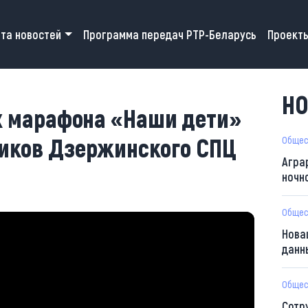
 navigation
та новостей
Программа передач РТР-Беларусь
Проект
НО
х марафона «Наши дети»
иков Дзержинского СПЦ
Общес
Агра
ночн
Общес
Нова
данн
Общес
Сотр