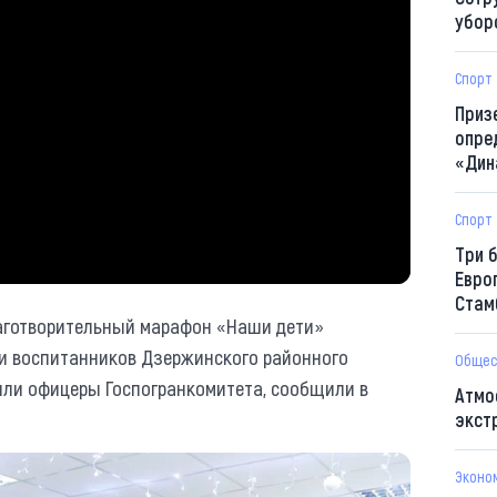
убор
Спорт
Приз
опре
«Дин
Спорт
Три 
Евро
Стам
аготворительный марафон «Наши дети»
и воспитанников Дзержинского районного
Общес
или офицеры Госпогранкомитета, сообщили в
Атмо
экст
Эконо