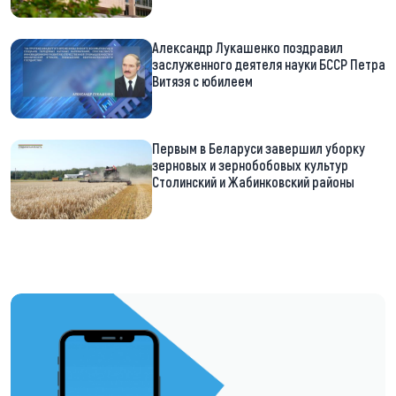
Александр Лукашенко поздравил
заслуженного деятеля науки БССР Петра
Витязя с юбилеем
Первым в Беларуси завершил уборку
зерновых и зернобобовых культур
Столинский и Жабинковский районы
https://t.me/minskctvby