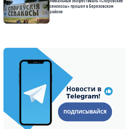
Уникальный экофестиваль «Споровские
сенокосы» прошел в Березовском
районе
https://t.me/minskctvby