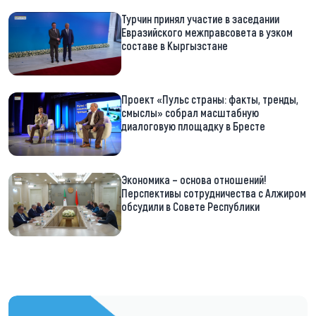
Турчин принял участие в заседании
Евразийского межправсовета в узком
составе в Кыргызстане
Проект «Пульс страны: факты, тренды,
смыслы» собрал масштабную
диалоговую площадку в Бресте
Экономика – основа отношений!
Перспективы сотрудничества с Алжиром
обсудили в Совете Республики
https://t.me/minskctvby