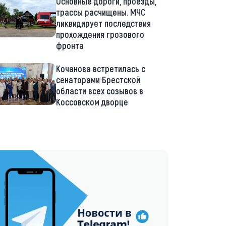
Основные дороги, проезды,
трассы расчищены. МЧС
ликвидирует последствия
прохождения грозового
фронта
Кочанова встретилась с
сенаторами Брестской
области всех созывов в
Коссовском дворце
://t.me/minskctvby