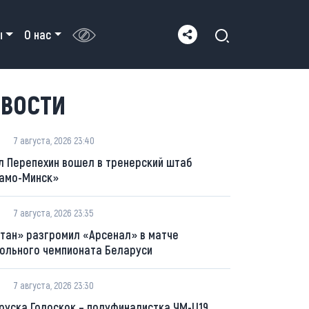
ы
О нас
ВОСТИ
7 августа, 2026 23:40
л Перепехин вошел в тренерский штаб
амо-Минск»
7 августа, 2026 23:35
тан» разгромил «Арсенал» в матче
ольного чемпионата Беларуси
7 августа, 2026 23:30
руска Голоскок – полуфиналистка ЧМ-U19