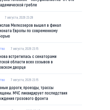
кадемической гребле
7 августа, 2026 23:28
ислав Мелкозеров вышел в финал
ионата Европы по современному
борью
тво
7 августа, 2026 23:15
нова встретилась с сенаторами
тской области всех созывов в
овском дворце
тво
7 августа, 2026 23:15
вные дороги, проезды, трассы
ищены. МЧС ликвидирует последствия
ождения грозового фронта