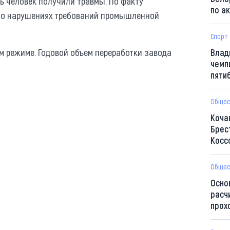
емь человек получили травмы. По факту
по а
 о нарушениях требований промышленной
Спорт
 режиме. Годовой объем переработки завода
Влад
чемп
пяти
Общес
Коча
Брес
Косс
Общес
Осно
расч
прох