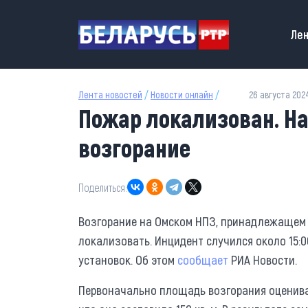
Перейти к основному содержанию
Main
Лен
Лента новостей
/
Новости онлайн
/
26 августа 2024
Пожар локализован. Н
возгорание
Поделиться:
Возгорание на Омском НПЗ, принадлежащем 
локализовать. Инцидент случился около 15:0
установок. Об этом
сообщает
РИА Новости.
Первоначально площадь возгорания оценивала