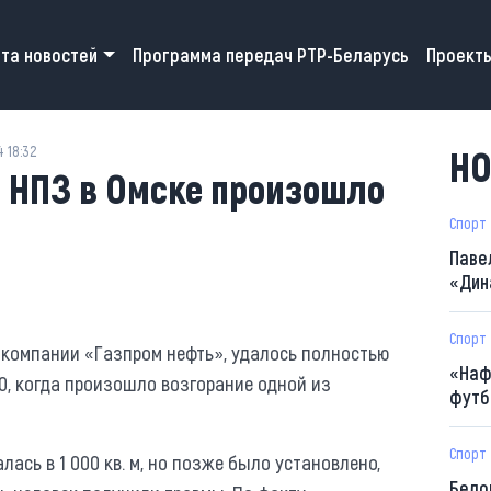
 navigation
та новостей
Программа передач РТР-Беларусь
Проект
 18:32
НО
а НПЗ в Омске произошло
Спорт
Паве
«Дин
Спорт
компании «Газпром нефть», удалось полностью
«Наф
0, когда произошло возгорание одной из
футб
Спорт
сь в 1 000 кв. м, но позже было установлено,
Бело