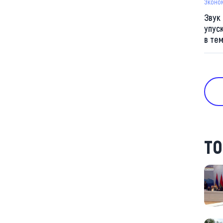
Эконо
Звук
упус
в те
ТО