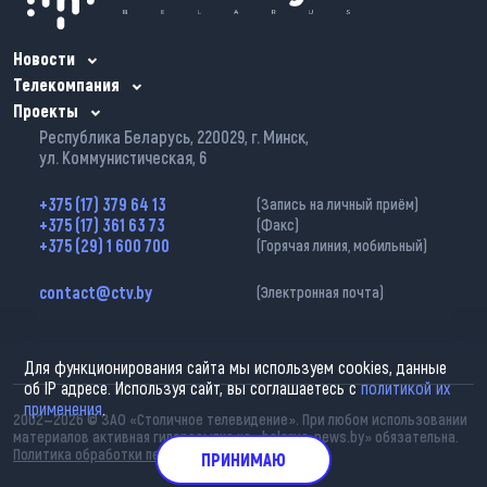
Новости
Телекомпания
Проекты
Республика Беларусь, 220029, г. Минск,
ул. Коммунистическая, 6
+375 (17) 379 64 13
(Запись на личный приём)
+375 (17) 361 63 73
(Факс)
+375 (29) 1 600 700
(Горячая линия, мобильный)
contact@ctv.by
(Электронная почта)
Для функционирования сайта мы используем cookies, данные
об IP адресе. Используя сайт, вы соглашаетесь с
политикой их
применения
.
2002—2026 © ЗАО «Столичное телевидение». При любом использовании
материалов активная гиперссылка на «belarus-news.by» обязательна.
Политика обработки персональных данных
ПРИНИМАЮ