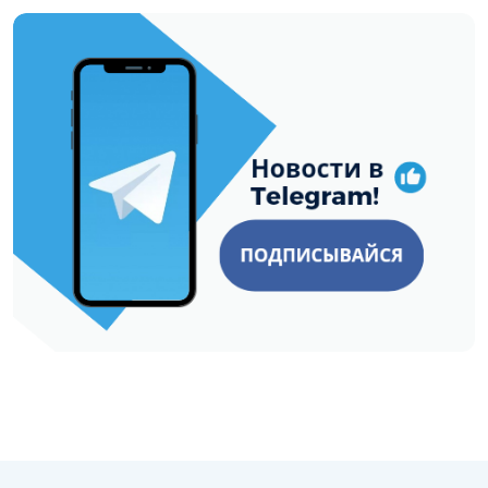
https://t.me/minskctvby