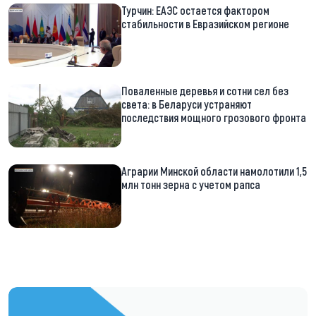
Турчин: ЕАЭС остается фактором
стабильности в Евразийском регионе
Поваленные деревья и сотни сел без
света: в Беларуси устраняют
последствия мощного грозового фронта
Аграрии Минской области намолотили 1,5
млн тонн зерна с учетом рапса
https://t.me/minskctvby