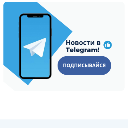
https://t.me/minskctvby