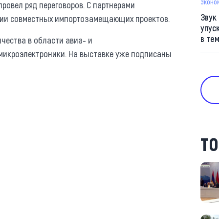
Эконо
овел ряд переговоров. С партнерами
Звук
ции совместных импортозамещающих проектов.
упус
в те
чества в области авиа- и
микроэлектроники. На выставке уже подписаны
ТО