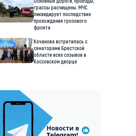
Основные дороги, проезды,
трассы расчищены. МЧС
ликвидирует последствия
прохождения грозового
фронта
Кочанова встретилась с
сенаторами Брестской
области всех созывов в
Коссовском дворце
://t.me/minskctvby