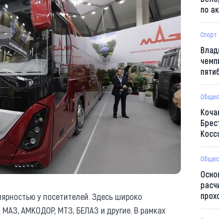
по а
Спорт
Влад
чемп
пяти
Общес
Коча
Брес
Косс
Общес
Осно
расч
прох
ярностью у посетителей. Здесь широко
АЗ, АМКОДОР, МТЗ, БЕЛАЗ и другие. В рамках