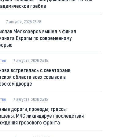
кадемической гребле
7 августа, 2026 23:28
ислав Мелкозеров вышел в финал
ионата Европы по современному
борью
тво
7 августа, 2026 23:15
нова встретилась с сенаторами
тской области всех созывов в
овском дворце
тво
7 августа, 2026 23:15
вные дороги, проезды, трассы
ищены. МЧС ликвидирует последствия
ождения грозового фронта