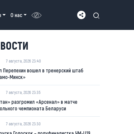
ы
О нас
ВОСТИ
7 августа, 2026 23:40
л Перепехин вошел в тренерский штаб
амо-Минск»
7 августа, 2026 23:35
тан» разгромил «Арсенал» в матче
ольного чемпионата Беларуси
7 августа, 2026 23:30
руска Голоскок – полуфиналистка ЧМ-U19