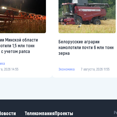
ии Минской области
Белорусские аграрии
отили 1,5 млн тонн
намолотили почти 6 млн тонн
 с учетом рапса
зерна
ика
та, 2026 14:55
Экономика
7 августа, 2026 11:55
Новости
Телекомпания
Проекты
Р