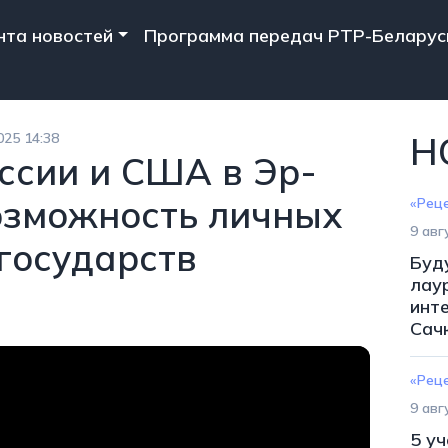
n navigation
нта новостей
Программа передач РТР-Беларус
025 14:38
Н
ссии и США в Эр-
озможность личных
«Рец
9 авг
 государств
Буд
лаур
инт
Сач
«Рец
9 авг
5 у