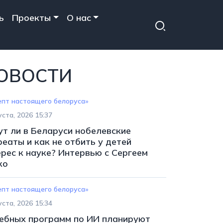
ь
Проекты
О нас
ОВОСТИ
епт настоящего белоруса»
уста, 2026 15:37
ут ли в Беларуси нобелевские
еаты и как не отбить у детей
ерес к науке? Интервью с Сергеем
ко
епт настоящего белоруса»
уста, 2026 15:34
чебных программ по ИИ планируют