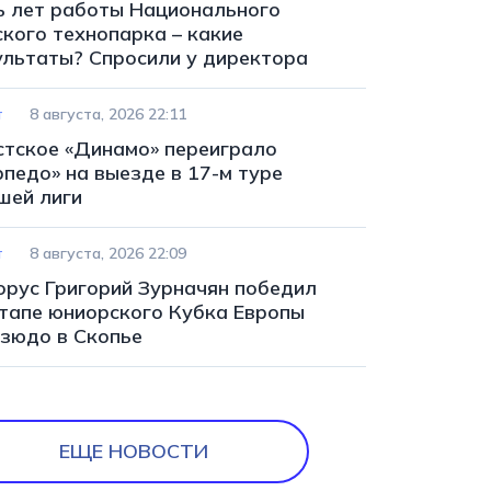
ь лет работы Национального
ского технопарка – какие
ультаты? Спросили у директора
т
8 августа, 2026 22:11
стское «Динамо» переиграло
рпедо» на выезде в 17-м туре
шей лиги
т
8 августа, 2026 22:09
орус Григорий Зурначян победил
этапе юниорского Кубка Европы
дзюдо в Скопье
ЕЩЕ НОВОСТИ