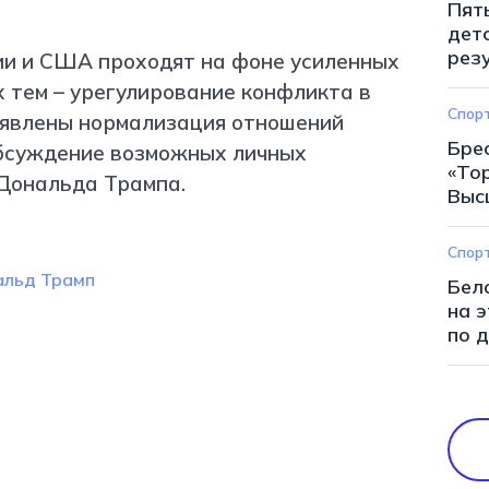
Пят
дет
рез
и и США проходят на фоне усиленных
х тем – урегулирование конфликта в
Спор
заявлены нормализация отношений
Бре
обсуждение возможных личных
«То
Дональда Трампа.
Выс
Спор
льд Трамп
Бел
на 
по 