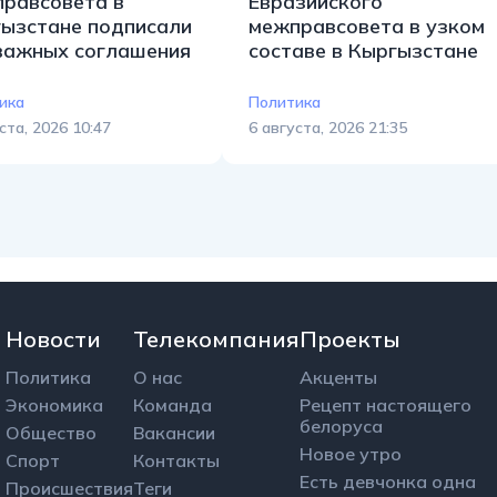
равсовета в
Евразийского
ызстане подписали
межправсовета в узком
важных соглашения
составе в Кыргызстане
ика
Политика
ста, 2026 10:47
6 августа, 2026 21:35
Новости
Телекомпания
Проекты
Политика
О нас
Акценты
Экономика
Команда
Рецепт настоящего
белоруса
Общество
Вакансии
Новое утро
Спорт
Контакты
Есть девчонка одна
Происшествия
Теги