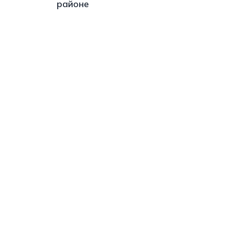
районе
s://t.me/minskctvby