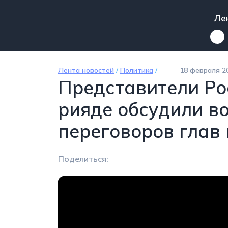
Перейти к основному содержанию
Mai
Ле
Лента новостей
/
Политика
/
18 февраля 2
Представители Ро
рияде обсудили в
переговоров глав
Поделиться: