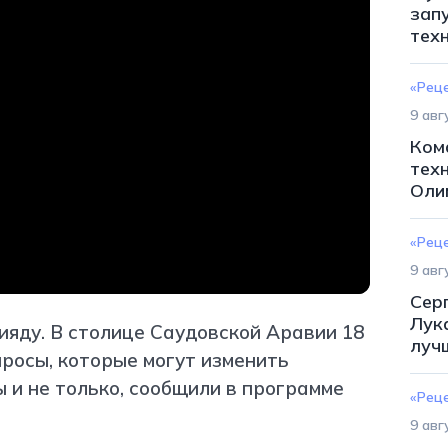
зап
тех
«Рец
9 авг
Ком
тех
Оли
«Рец
9 авг
Сер
Лук
яду. В столице Саудовской Аравии 18
луч
осы, которые могут изменить
и не только, сообщили в программе
«Рец
9 авг