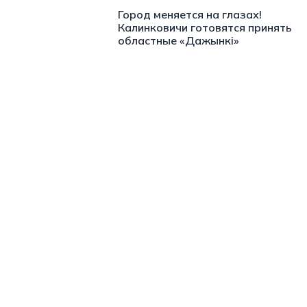
Город меняется на глазах!
Калинковичи готовятся принять
областные «Дажынкі»
https://t.me/minskctvby