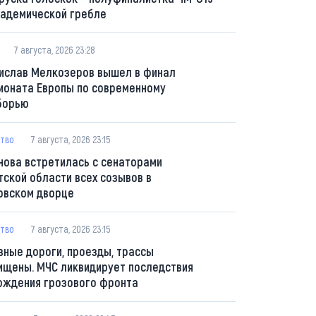
кадемической гребле
7 августа, 2026 23:28
ислав Мелкозеров вышел в финал
ионата Европы по современному
борью
тво
7 августа, 2026 23:15
нова встретилась с сенаторами
тской области всех созывов в
овском дворце
тво
7 августа, 2026 23:15
вные дороги, проезды, трассы
ищены. МЧС ликвидирует последствия
ождения грозового фронта