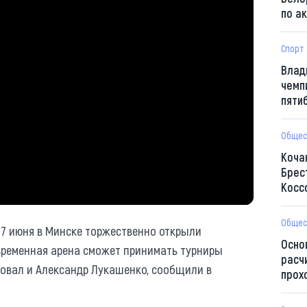
по а
Спорт
Влад
чемп
пяти
Общес
Коча
Брес
Косс
Общес
 7 июня в Минске торжественно открыли
Осно
ременная арена сможет принимать турниры
расч
овал и Александр Лукашенко, сообщили в
прох