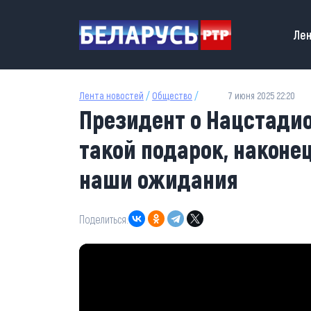
Перейти к основному содержанию
Main
Лен
Лента новостей
/
Общество
/
7 июня 2025 22:20
Президент о Нацстадио
такой подарок, наконе
наши ожидания
Поделиться: