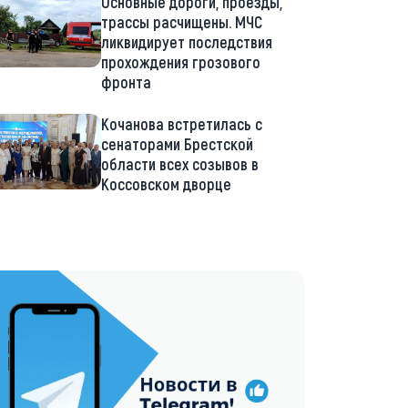
Основные дороги, проезды,
трассы расчищены. МЧС
ликвидирует последствия
прохождения грозового
фронта
Кочанова встретилась с
сенаторами Брестской
области всех созывов в
Коссовском дворце
://t.me/minskctvby