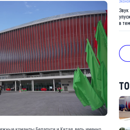
Эконо
Звук
упус
в те
ТО
ежные команды Беларуси и Китая, ведь именно