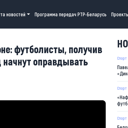
 navigation
та новостей
Программа передач РТР-Беларусь
Проект
НО
не: футболисты, получив
ц начнут оправдывать
Спорт
Паве
«Дин
Спорт
«Наф
футб
Спорт
Бело