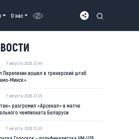
ы
О нас
ВОСТИ
7 августа, 2026 23:40
л Перепехин вошел в тренерский штаб
амо-Минск»
7 августа, 2026 23:35
тан» разгромил «Арсенал» в матче
ольного чемпионата Беларуси
7 августа, 2026 23:30
руска Голоскок – полуфиналистка ЧМ-U19