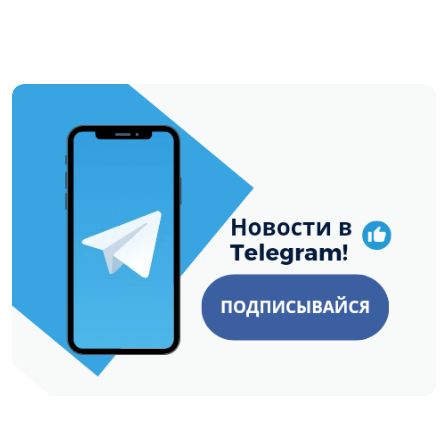
https://t.me/minskctvby