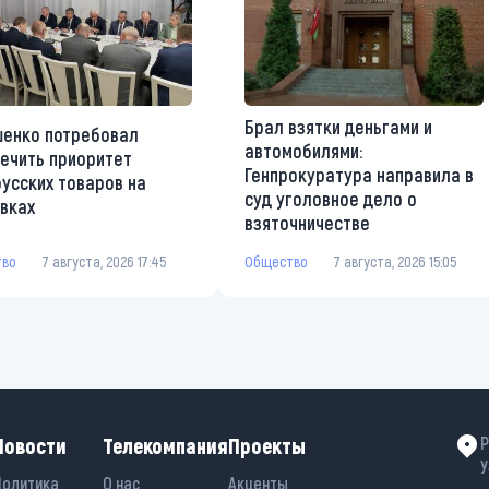
Брал взятки деньгами и
енко потребовал
автомобилями:
ечить приоритет
Генпрокуратура направила в
усских товаров на
суд уголовное дело о
вках
взяточничестве
тво
7 августа, 2026 17:45
Общество
7 августа, 2026 15:05
Новости
Телекомпания
Проекты
Р
у
Политика
О нас
Акценты