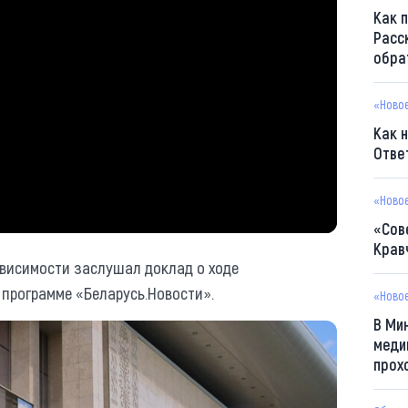
Как 
Расс
обра
«Ново
Как 
Отве
«Ново
«Сов
Крав
ависимости заслушал доклад о ходе
 программе «Беларусь.Новости».
«Ново
В Ми
меди
прох