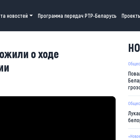
 navigation
та новостей
Программа передач РТР-Беларусь
Проект
НО
ожили о ходе
ии
Общес
Пова
Бела
гроз
Общес
Лука
бело
«Ново