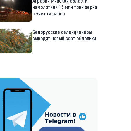
Аграрии Минской области
намолотили 1,5 млн тонн зерна
с учетом рапса
Белорусские селекционеры
выводят новый сорт облепихи
://t.me/minskctvby