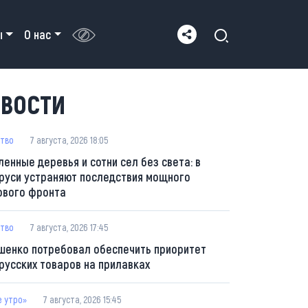
ы
О нас
ВОСТИ
тво
7 августа, 2026 18:05
ленные деревья и сотни сел без света: в
руси устраняют последствия мощного
ового фронта
тво
7 августа, 2026 17:45
шенко потребовал обеспечить приоритет
русских товаров на прилавках
е утро»
7 августа, 2026 15:45