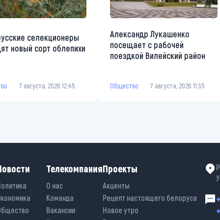
Александр Лукашенко
усские селекционеры
посещает с рабочей
ят новый сорт облепихи
поездкой Вилейский район
тво
7 августа, 2026 12:45
Общество
7 августа, 2026 11:35
Новости
Телекомпания
Проекты
Р
у
Политика
О нас
Акценты
Экономика
Команда
Рецепт настоящего белоруса
+
+
Общество
Вакансии
Новое утро