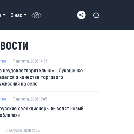
ы
О нас
ВОСТИ
тво
7 августа, 2026 14:35
а неудовлетворительно» – Лукашенко
азался о качестве торгового
уживания на селе
тво
7 августа, 2026 12:45
русские селекционеры выводят новый
 облепихи
7 августа, 2026 12:35