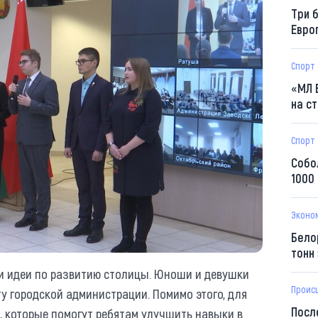
Три 
Евро
Спорт
«МЛ 
на с
Спорт
Собо
1000
Эконо
Бело
тонн
 и идеи по развитию столицы. Юноши и девушки
Проис
у городской администрации. Помимо этого, для
Посл
, которые помогут ребятам улучшить навыки в