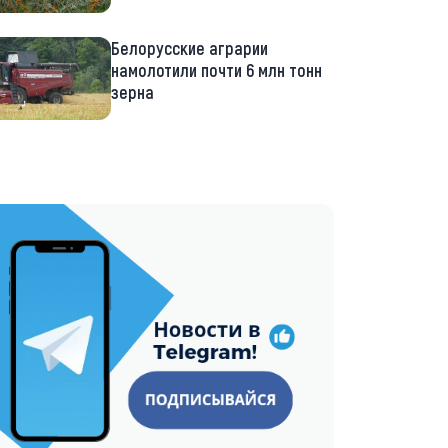
Белорусские аграрии
намолотили почти 6 млн тонн
зерна
://t.me/minskctvby