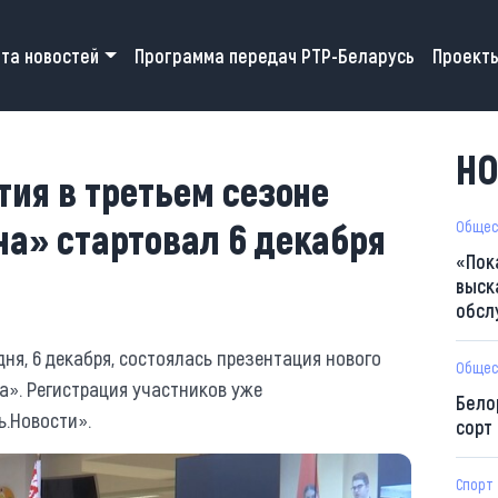
 navigation
та новостей
Программа передач РТР-Беларусь
Проект
НО
тия в третьем сезоне
а» стартовал 6 декабря
Общес
«Пок
выск
обсл
дня, 6 декабря, состоялась презентация нового
Общес
». Регистрация участников уже
Бело
ь.Новости».
сорт
Спорт