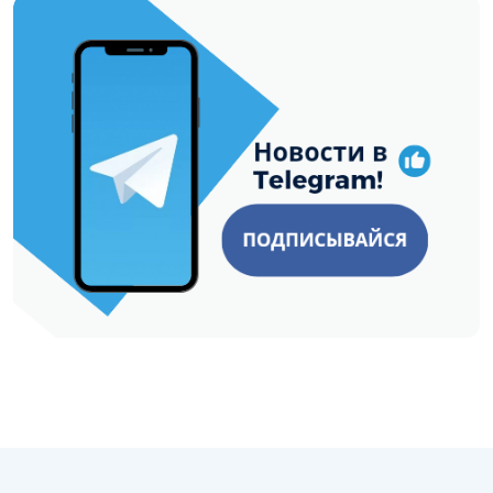
https://t.me/minskctvby