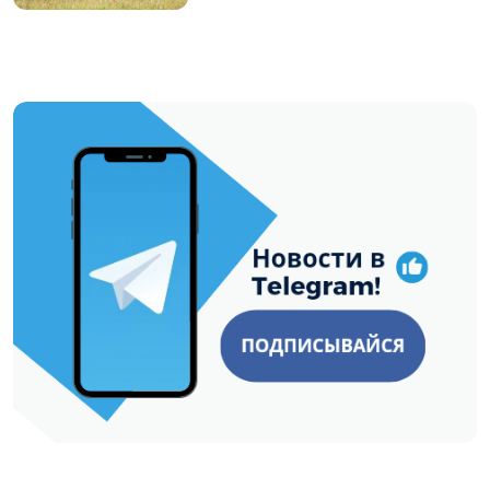
https://t.me/minskctvby