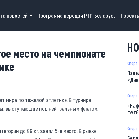
 navigation
та новостей
Программа передач РТР-Беларусь
Проект
НО
тое место на чемпионате
ике
Спорт
Паве
«Дин
Спорт
т мира по тяжелой атлетике. В турнире
«Наф
ны, выступающие под нейтральным флагом,
футб
Спорт
егории до 89 кг, занял 5-е место. В рывке
Бело