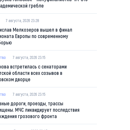
кадемической гребле
7 августа, 2026 23:28
ислав Мелкозеров вышел в финал
ионата Европы по современному
борью
тво
7 августа, 2026 23:15
нова встретилась с сенаторами
тской области всех созывов в
овском дворце
тво
7 августа, 2026 23:15
вные дороги, проезды, трассы
ищены. МЧС ликвидирует последствия
ождения грозового фронта