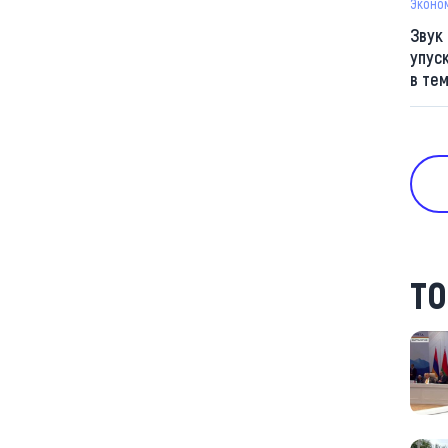
Эконо
Звук
упус
в те
ТО