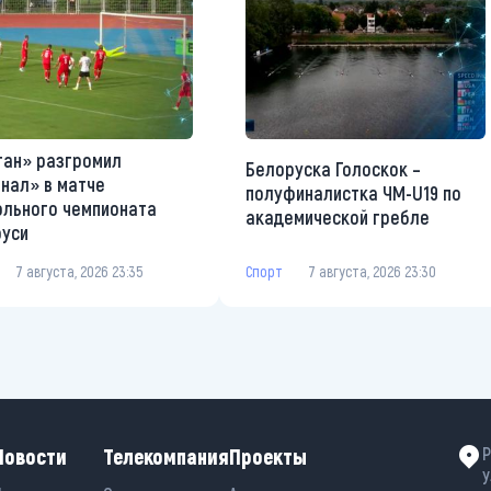
ан» разгромил
Белоруска Голоскок –
нал» в матче
полуфиналистка ЧМ-U19 по
льного чемпионата
академической гребле
руси
Спорт
7 августа, 2026 23:30
7 августа, 2026 23:35
Новости
Телекомпания
Проекты
Р
у