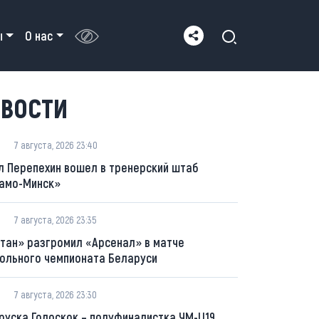
ы
О нас
ВОСТИ
7 августа, 2026 23:40
л Перепехин вошел в тренерский штаб
амо-Минск»
7 августа, 2026 23:35
тан» разгромил «Арсенал» в матче
ольного чемпионата Беларуси
7 августа, 2026 23:30
руска Голоскок – полуфиналистка ЧМ-U19