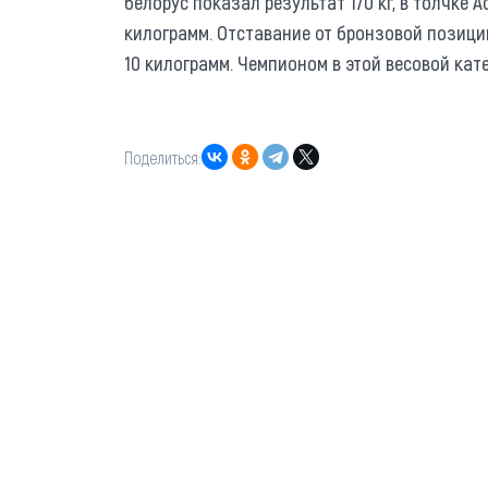
белорус показал результат 170 кг, в толчке А
килограмм. Отставание от бронзовой позици
10 килограмм. Чемпионом в этой весовой ка
Поделиться: