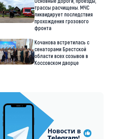
Основные дороги, проезды,
трассы расчищены. МЧС
ликвидирует последствия
прохождения грозового
фронта
Кочанова встретилась с
сенаторами Брестской
области всех созывов в
Коссовском дворце
://t.me/minskctvby