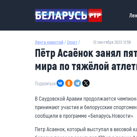
Перейти к основному содержанию
Main
Лен
Лента новостей
/
Спорт
/
12 сентября 2023 12:59
Пётр Асаёнок занял пя
мира по тяжёлой атлет
Поделиться:
В Саудовской Аравии продолжается чемпиона
принимают участие и белорусские спортсме
сообщили в программе «Беларусь.Новости».
Петр Асаенок, который выступал в весовой кат