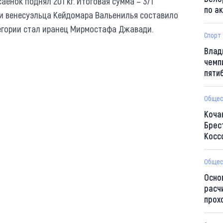
саенок поднял 201 кг. Итоговая сумма – 371
по а
и венесуэльца Кейдомара Вальенилья составило
тегории стал иранец Мирмостафа Джавади.
Спорт
Влад
чемп
пяти
Общес
Коча
Брес
Косс
Общес
Осно
расч
прох