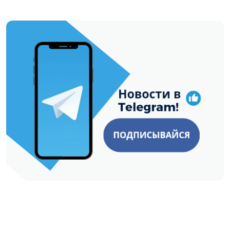
https://t.me/minskctvby