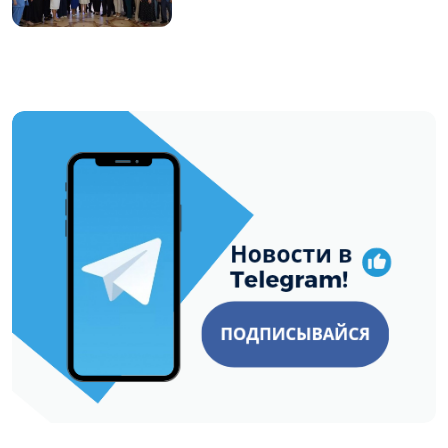
https://t.me/minskctvby