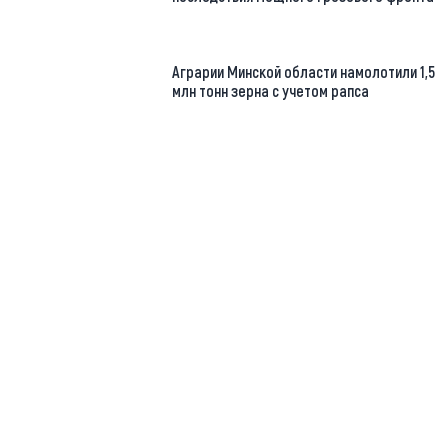
Аграрии Минской области намолотили 1,5
млн тонн зерна с учетом рапса
https://t.me/minskctvby