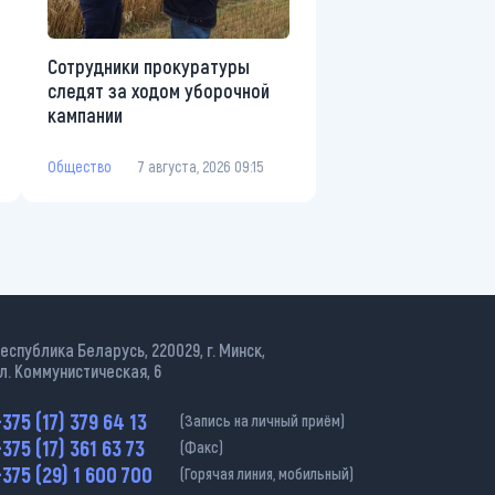
Сотрудники прокуратуры
следят за ходом уборочной
кампании
Общество
7 августа, 2026 09:15
еспублика Беларусь, 220029, г. Минск,
л. Коммунистическая, 6
375 (17) 379 64 13
(Запись на личный приём)
375 (17) 361 63 73
(Факс)
375 (29) 1 600 700
(Горячая линия, мобильный)