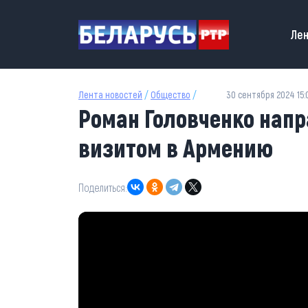
Перейти к основному содержанию
Main
Лен
Лента новостей
/
Общество
/
30 сентября 2024 15:
Роман Головченко напр
визитом в Армению
Поделиться: