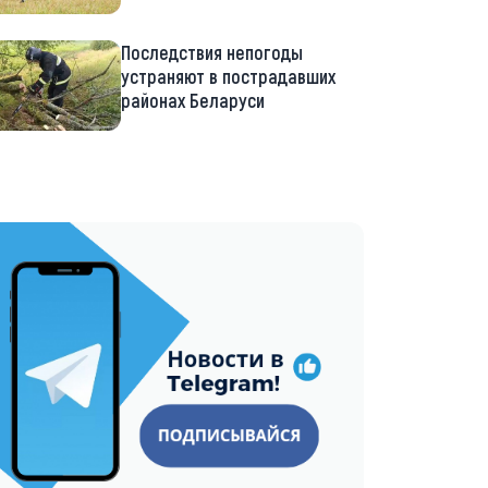
Последствия непогоды
устраняют в пострадавших
районах Беларуси
://t.me/minskctvby