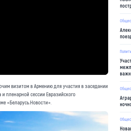
пост
Общес
Алек
поез
Полит
Учас
межп
важн
очим визитом в Армению для участия в заседании
Общес
 и пленарной сессии Евразийского
Агра
ме «Беларусь.Новости».
ночн
Общес
Нова