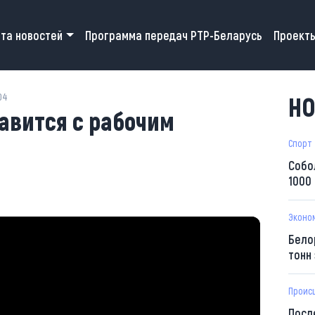
 navigation
та новостей
Программа передач РТР-Беларусь
Проект
04
НО
авится с рабочим
Спорт
Собо
1000
Эконо
Бело
тонн
Проис
Посл