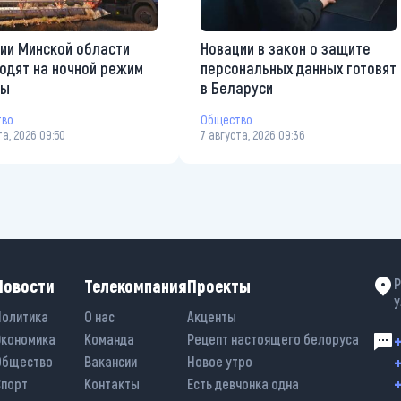
ии Минской области
Новации в закон о защите
одят на ночной режим
персональных данных готовят
ты
в Беларуси
тво
Общество
та, 2026 09:50
7 августа, 2026 09:36
Новости
Телекомпания
Проекты
Р
у
Политика
О нас
Акценты
Экономика
Команда
Рецепт настоящего белоруса
+
+
Общество
Вакансии
Новое утро
+
Спорт
Контакты
Есть девчонка одна