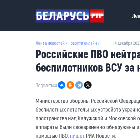
Перейти к основному содержанию
Main
Лен
Лента новостей
/
Новости онлайн
/
14 декабря 2023
Российские ПВО нейтр
беспилотников ВСУ за 
Поделиться:
Министерство обороны Российской Федерац
беспилотных летательных устройств украин
пространстве над Калужской и Московской о
аппараты были своевременно обнаружены и
помощью ПВО,
пишет
РИА Новости.