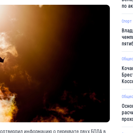
по а
Спорт
Влад
чемп
пяти
Общес
Коча
Брес
Косс
Общес
Осно
расч
прох
подтвердил информацию о перехвате двух БПЛА в