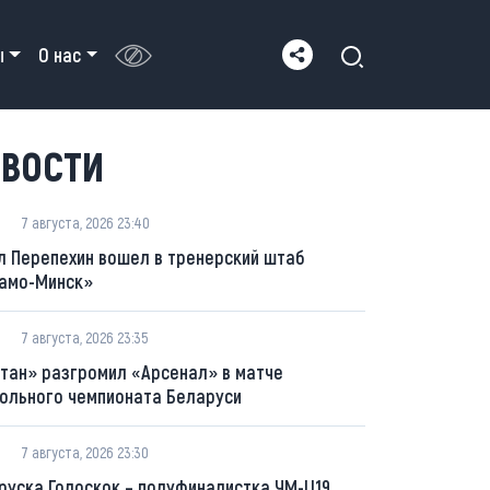
ы
О нас
ВОСТИ
7 августа, 2026 23:40
л Перепехин вошел в тренерский штаб
амо-Минск»
7 августа, 2026 23:35
тан» разгромил «Арсенал» в матче
ольного чемпионата Беларуси
7 августа, 2026 23:30
руска Голоскок – полуфиналистка ЧМ-U19