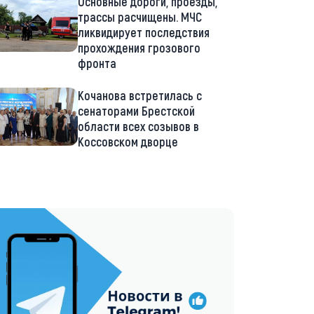
Основные дороги, проезды,
трассы расчищены. МЧС
ликвидирует последствия
прохождения грозового
фронта
Кочанова встретилась с
сенаторами Брестской
области всех созывов в
Коссовском дворце
://t.me/minskctvby