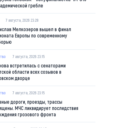
кадемической гребле
7 августа, 2026 23:28
ислав Мелкозеров вышел в финал
ионата Европы по современному
борью
тво
7 августа, 2026 23:15
нова встретилась с сенаторами
тской области всех созывов в
овском дворце
тво
7 августа, 2026 23:15
вные дороги, проезды, трассы
ищены. МЧС ликвидирует последствия
ождения грозового фронта