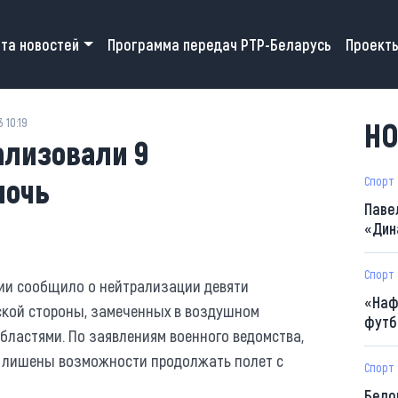
 navigation
та новостей
Программа передач РТР-Беларусь
Проект
 10:19
НО
ализовали 9
ночь
Спорт
Паве
«Дин
Спорт
ии сообщило о нейтрализации девяти
«Наф
ской стороны, замеченных в воздушном
футб
бластями. По заявлениям военного ведомства,
 лишены возможности продолжать полет с
Спорт
Бело