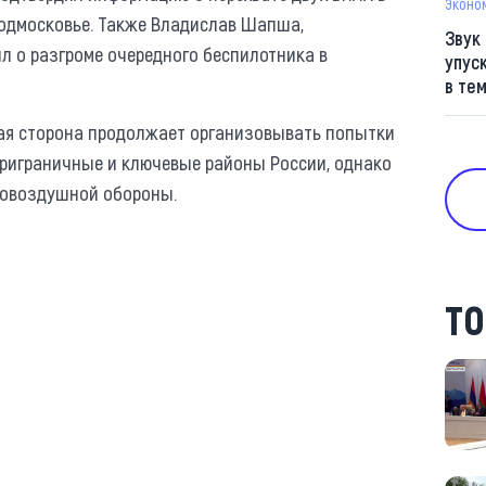
Эконо
Подмосковье. Также Владислав Шапша,
Звук
л о разгроме очередного беспилотника в
упус
в те
ая сторона продолжает организовывать попытки
приграничные и ключевые районы России, однако
ивовоздушной обороны.
ТО