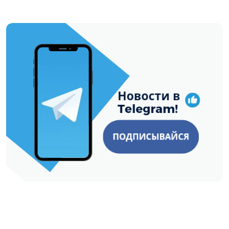
https://t.me/minskctvby