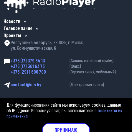
Новости
Телекомпания
Проекты
Республика Беларусь, 220029, г. Минск,
ул. Коммунистическая, 6
+375 (17) 379 64 13
(Запись на личный приём)
+375 (17) 361 63 73
(Факс)
+375 (29) 1 600 700
(Горячая линия, мобильный)
contact@ctv.by
(Электронная почта)
Для функционирования сайта мы используем cookies, данные
об IP адресе. Используя сайт, вы соглашаетесь с
политикой их
применения
.
2002—2026 © ЗАО «Столичное телевидение». При любом использовании
материалов активная гиперссылка на «belarus-news.by» обязательна.
Политика обработки персональных данных
ПРИНИМАЮ