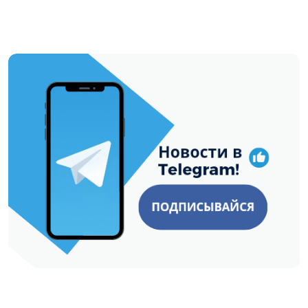
https://t.me/minskctvby