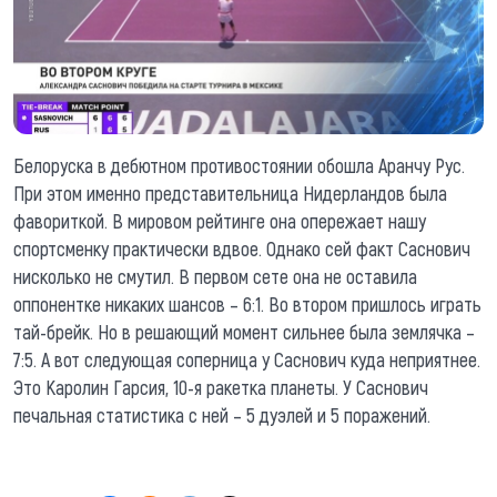
Белоруска в дебютном противостоянии обошла Аранчу Рус.
При этом именно представительница Нидерландов была
фавориткой. В мировом рейтинге она опережает нашу
спортсменку практически вдвое. Однако сей факт Саснович
нисколько не смутил. В первом сете она не оставила
оппонентке никаких шансов – 6:1. Во втором пришлось играть
тай-брейк. Но в решающий момент сильнее была землячка –
7:5. А вот следующая соперница у Саснович куда неприятнее.
Это Каролин Гарсия, 10-я ракетка планеты. У Саснович
печальная статистика с ней – 5 дуэлей и 5 поражений.