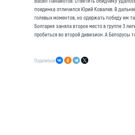
Васил Панайотов. Ответить обидчику удалось
поединка отличился Юрий Ковалев. В дальн
голевых моментов, но одержать победу им та
Болгария заняла второе место в группе 3 лиг
пробиться во второй дивизион. А Белорусы та
Поделиться: