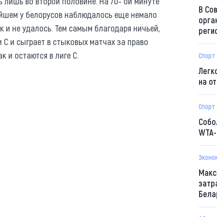
 лишь во второй половине. На 70- ой минуте
В Со
ейшем у белорусов наблюдалось еще немало
орга
к и не удалось. Тем самым благодаря ничьей,
реги
и С и сыграет в стыковых матчах за право
к и остаются в лиге С.
Спорт
Легк
на о
Спорт
Собо
WTA-
Эконо
Макс
затр
Бела