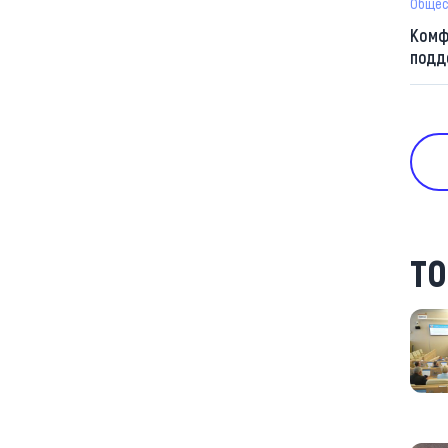
Общес
Комф
подд
ТО