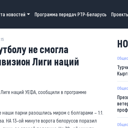
 navigation
та новостей
Программа передач РТР-Беларусь
Проект
:15
НО
утболу не смогла
ивизион Лиги наций
Общес
Турч
Кырг
Общес
 Лиге наций УЕФА, сообщили в программе
През
вете
проф
 наши парни разошлись миром с болгарами – 1:1.
ва. НА 13-ой минуте ворота белорусов поразил
Общес