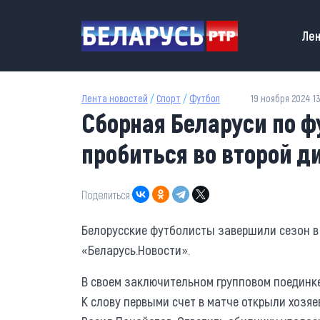
Перейти к основному содержанию
Main
Лен
Лента новостей
/
Спорт
/
Футбол
19 ноября 2024 13
Сборная Беларуси по ф
пробиться во второй д
Поделиться:
Белорусские футболисты завершили сезон в
«Беларусь.Новости».
В своем заключительном групповом поединке
К слову первыми счет в матче открыли хозяе