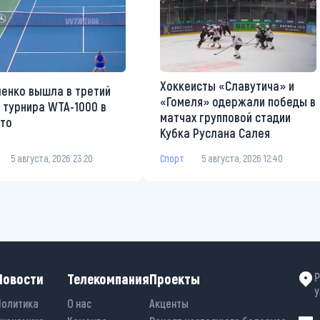
Хоккеисты «Славутича» и
енко вышла в третий
«Гомеля» одержали победы в
 турнира WTA-1000 в
матчах групповой стадии
то
Кубка Руслана Салея
5 августа, 2026 23:20
Спорт
5 августа, 2026 12:40
Новости
Телекомпания
Проекты
Р
у
Политика
О нас
Акценты