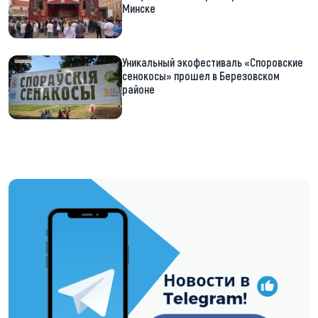
Минске
Уникальный экофестиваль «Споровские
сенокосы» прошел в Березовском
районе
https://t.me/minskctvby