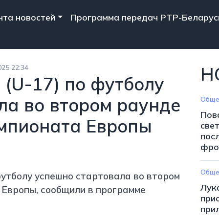
n navigation
нта новостей
Программа передач РТР-Беларус
025 22:34
Н
 (U-17) по футболу
ла во втором раунде
Обще
Пов
мпионата Европы
све
пос
фро
Обще
утболу успешно стартовала во втором
Лук
Европы, сообщили в программе
при
при