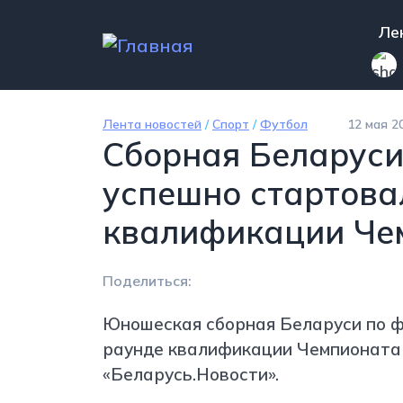
Перейти к основному содержанию
Mai
Ле
Лента новостей
/
Спорт
/
Футбол
12 мая 2
Сборная Беларуси
успешно стартова
квалификации Че
Поделиться:
Юношеская сборная Беларуси по ф
раунде квалификации Чемпионата 
«Беларусь.Новости».