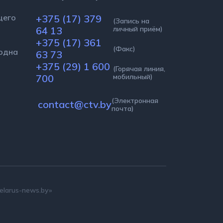
стоящего
+375 (17) 379
(Запись на
личный
64 13
о
приём)
+375 (17) 361
онка одна
(Факс)
63 73
к
+375 (29) 1
(Горячая
линия,
600 700
мобильный)
(Электронная
contact@ctv.by
почта)
larus-news.by»