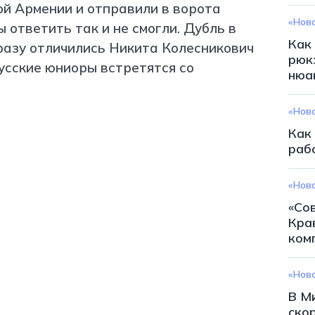
ой Армении и отправили в ворота
«Нов
 ответить так и не смогли. Дубль в
Как
разу отличились Никита Колесникович
рюк
русские юниоры встретятся со
нюа
«Нов
Как
раб
«Нов
«Со
Кра
ком
«Нов
В М
ско