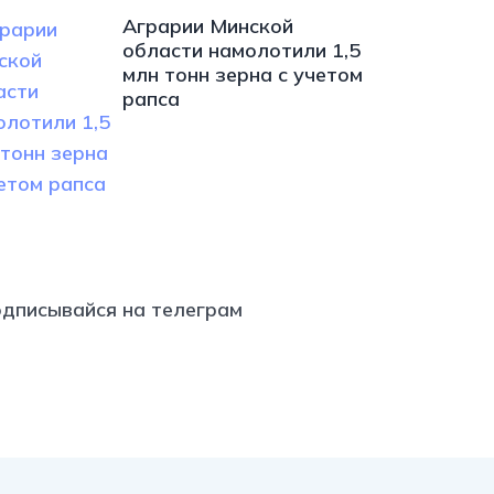
Аграрии Минской
области намолотили 1,5
млн тонн зерна с учетом
рапса
s://t.me/minskctvby