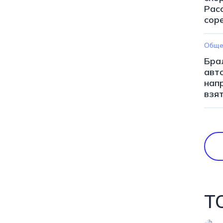
Рас
сор
Обще
Бра
авт
нап
взя
Т