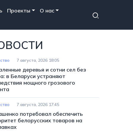
ь
Проекты
О нас
ОВОСТИ
ство
7 августа, 2026 18:05
аленные деревья и сотни сел без
та: в Беларуси устраняют
ледствия мощного грозового
нта
ство
7 августа, 2026 17:45
ашенко потребовал обеспечить
оритет белорусских товаров на
лавках