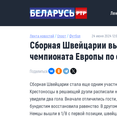
Перейти к основному содержанию
Main
Лен
Лента новостей
/
Спорт
/
Футбол
24 июня 2024 12:
Сборная Швейцарии в
чемпионата Европы по
Поделиться:
Сборная Швейцарии стала еще одним участн
Крестоносцы в решающей дуэли расписали н
увидели два гола. Вначале отличились гости,
бундестим восстановила равенство. В другом
Немцы вышли в 1/8 с первой позиции, швейц