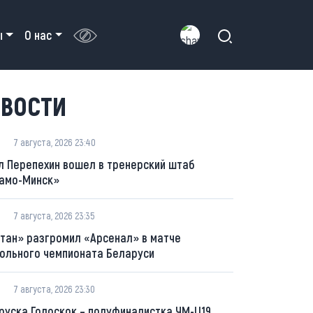
ы
О нас
ВОСТИ
7 августа, 2026 23:40
л Перепехин вошел в тренерский штаб
амо-Минск»
7 августа, 2026 23:35
тан» разгромил «Арсенал» в матче
ольного чемпионата Беларуси
7 августа, 2026 23:30
руска Голоскок – полуфиналистка ЧМ-U19