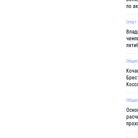
по а
Спорт
Влад
чемп
пяти
Общес
Коча
Брес
Косс
Общес
Осно
расч
прох