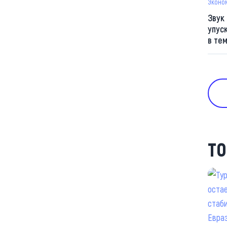
Эконо
Звук
упус
в те
ТО