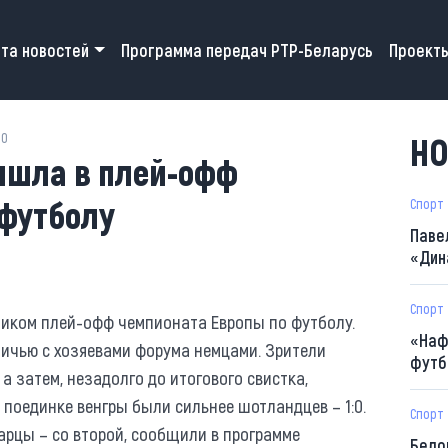
 navigation
та новостей
Программа передач РТР-Беларусь
Проект
00
НО
ышла в плей-офф
 футболу
Спорт
Паве
«Дин
Спорт
иком плей-офф чемпионата Европы по футболу.
«Наф
ичью с хозяевами форума немцами. Зрители
футб
 а затем, незадолго до итогового свистка,
 поединке венгры были сильнее шотландцев – 1:0.
Спорт
арцы – со второй, сообщили в программе
Бело