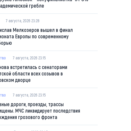
кадемической гребле
7 августа, 2026 23:28
ислав Мелкозеров вышел в финал
ионата Европы по современному
борью
тво
7 августа, 2026 23:15
нова встретилась с сенаторами
тской области всех созывов в
овском дворце
тво
7 августа, 2026 23:15
вные дороги, проезды, трассы
ищены. МЧС ликвидирует последствия
ождения грозового фронта