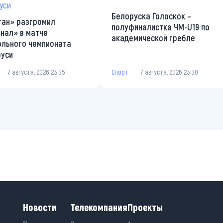
Белоруска Голоскок –
ан» разгромил
полуфиналистка ЧМ-U19 по
нал» в матче
академической гребле
льного чемпионата
руси
Спорт
7 августа, 2026 23:30
7 августа, 2026 23:35
Новости
Телекомпания
Проекты