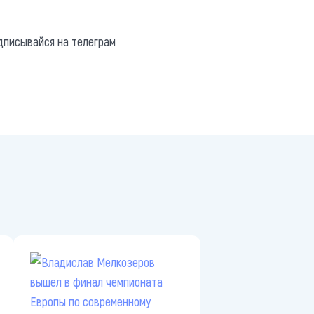
://t.me/minskctvby