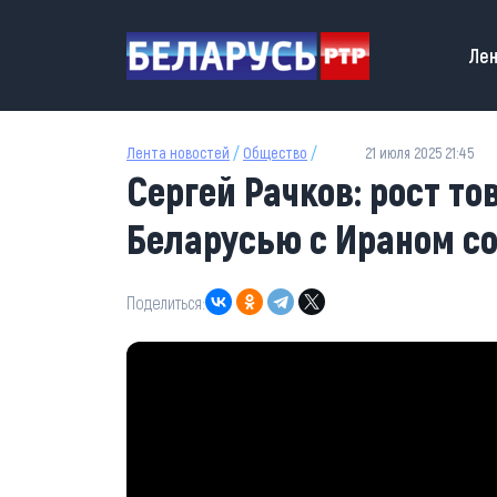
Перейти к основному содержанию
Main
Лен
Лента новостей
/
Общество
/
21 июля 2025 21:45
Сергей Рачков: рост т
Беларусью с Ираном с
Поделиться: