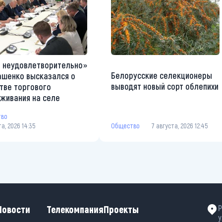
 неудовлетворительно»
Белорусские селекционеры
ашенко высказался о
выводят новый сорт облепихи
тве торгового
живания на селе
тво
та, 2026 14:35
Общество
7 августа, 2026 12:45
Новости
Телекомпания
Проекты
Р
у