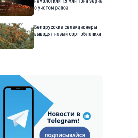
намолотили 1,5 млн тонн зерна
с учетом рапса
Белорусские селекционеры
выводят новый сорт облепихи
://t.me/minskctvby