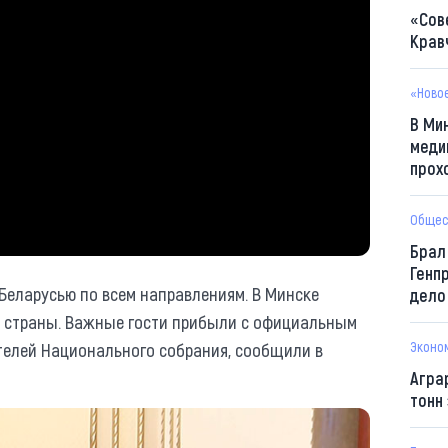
«Сов
Крав
«Ново
В Ми
меди
прох
Общес
Брал
Генп
Беларусью по всем направлениям. В Минске
дело
й страны. Важные гости прибыли с официальным
елей Национального собрания, сообщили в
Эконо
Агра
тонн