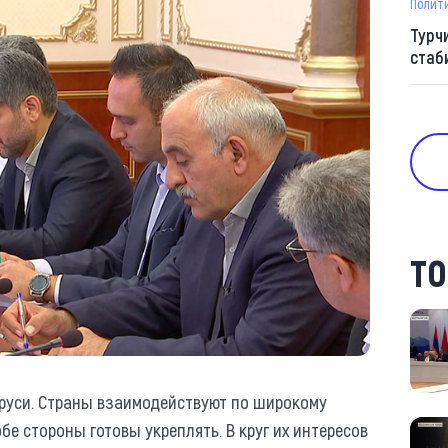
Полит
Турч
стаб
ТО
аруси. Страны взаимодействуют по широкому
бе стороны готовы укреплять. В круг их интересов