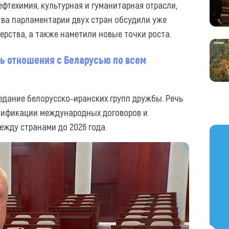
фтехимия, культурная и гуманитарная отрасли,
тва парламентарии двух стран обсудили уже
ерства, а также наметили новые точки роста.
ь отношения с Беларусью по всем
едание белорусско-иранских групп дружбы. Речь
атификации международных договоров и
жду странами до 2026 года.
https