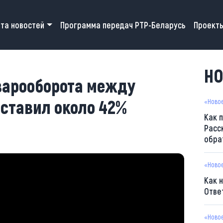
 navigation
та новостей
Программа передач РТР-Беларусь
Проект
НО
оварооборота между
оставил около 42%
«Ново
Как 
Расс
обра
«Ново
Как 
Отве
«Ново