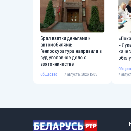
Брал взятки деньгами и
«Пока
автомобилями:
– Лук
Генпрокуратура направила в
качес
суд уголовное дело о
обслу
взяточничестве
Общес
Общество
7 августа, 2026 15:05
7 авгус