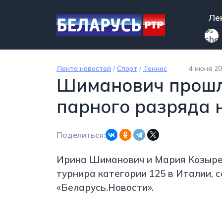
Перейти к основному содержанию
Mai
Ле
Лента новостей
/
Спорт
/
Теннис
4 июня 20
Шиманович прошла
парного разряда 
Поделиться:
Ирина Шиманович и Мария Козыре
турнира категории 125 в Италии, 
«Беларусь.Новости».