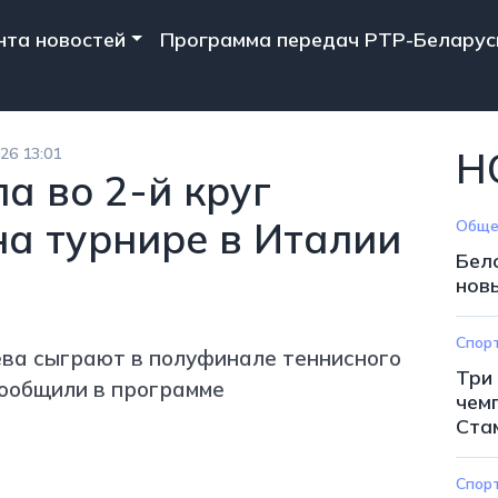
n navigation
нта новостей
Программа передач РТР-Беларус
26 13:01
Н
 во 2-й круг
на турнире в Италии
Обще
Бел
нов
Спор
ва сыграют в полуфинале теннисного
Три
сообщили в программе
чем
Ста
Спор