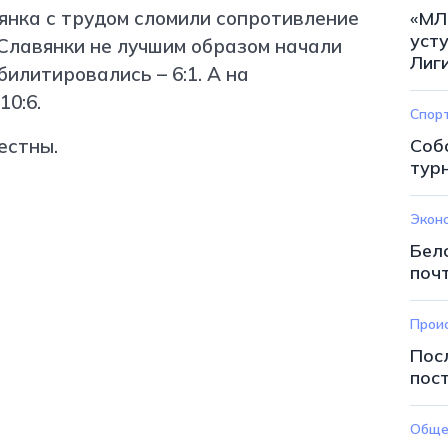
«МЛ
иянка с трудом сломили сопротивление
усту
Славянки не лучшим образом начали
Лиг
билитировались – 6:1. А на
Спор
10:6.
Соб
естны.
тур
Экон
Бел
почт
Прои
Пос
пос
Обще