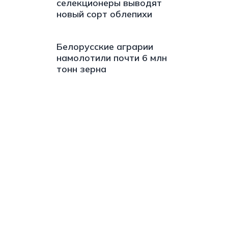
селекционеры выводят
новый сорт облепихи
Белорусские аграрии
намолотили почти 6 млн
тонн зерна
s://t.me/minskctvby