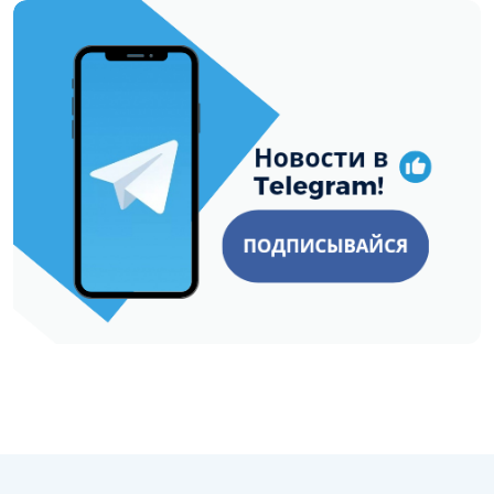
https://t.me/minskctvby