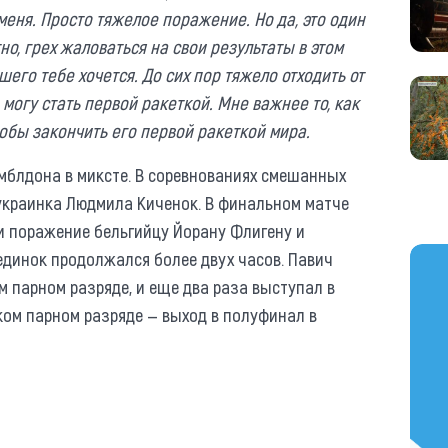
еня. Просто тяжелое поражение. Но да, это один
но, грех жаловаться на свои результаты в этом
его тебе хочется. До сих пор тяжело отходить от
о могу стать первой ракеткой. Мне важнее то, как
чтобы закончить его первой ракеткой мира.
мблдона в миксте. В соревнованиях смешанных
украинка Людмила Киченок. В финальном матче
и поражение бельгийцу Йорану Флигену и
Поединок продолжался более двух часов. Павич
https
 парном разряде, и еще два раза выступал в
ом парном разряде — выход в полуфинал в