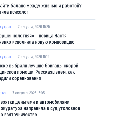
найти баланс между жизнью и работой?
тила психолог
е утро»
7 августа, 2026 15:25
ершеннолетняя» – певица Настя
ченко исполнила новую композицию
е утро»
7 августа, 2026 15:15
нске выбрали лучшие бригады скорой
цинской помощи. Рассказываем, как
одили соревнования
тво
7 августа, 2026 15:05
 взятки деньгами и автомобилями:
рокуратура направила в суд уголовное
 о взяточничестве