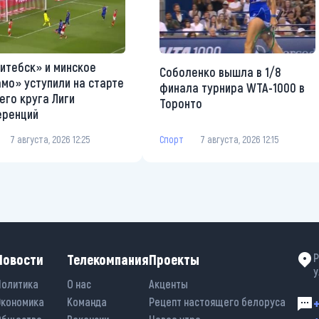
итебск» и минское
Соболенко вышла в 1/8
мо» уступили на старте
финала турнира WTA-1000 в
его круга Лиги
Торонто
еренций
Спорт
7 августа, 2026 12:15
7 августа, 2026 12:25
Новости
Телекомпания
Проекты
Р
у
Политика
О нас
Акценты
Экономика
Команда
Рецепт настоящего белоруса
+