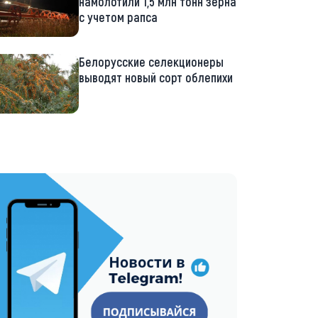
намолотили 1,5 млн тонн зерна
с учетом рапса
Белорусские селекционеры
выводят новый сорт облепихи
://t.me/minskctvby