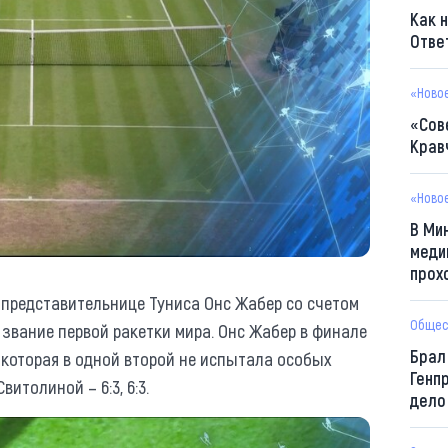
Как 
Отве
«Ново
«Сов
Крав
«Ново
В Ми
меди
прох
 представительнице Туниса Онс Жабер со счетом
Общес
л и звание первой ракетки мира. Онс Жабер в финале
Брал
 которая в одной второй не испытала особых
Генп
итолиной – 6:3, 6:3.
дело