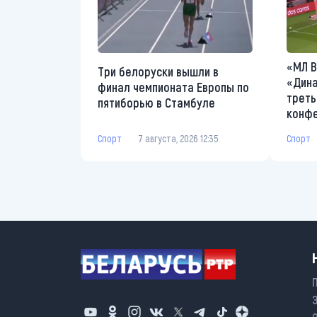
«МЛ В
Три белоруски вышли в
«Дина
финал чемпионата Европы по
треть
пятиборью в Стамбуле
конф
Спорт
7 августа, 2026 12:35
Спорт