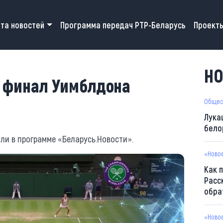
 navigation
та новостей
Программа передач РТР-Беларусь
Проект
НО
в финал Уимблдона
Общес
Лука
бело
ли в программе «Беларусь.Новости».
«Ново
Как 
Расс
обра
«Ново