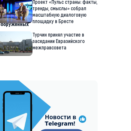
Проект «Пульс страны: факты,
тренды, смыслы» собрал
масштабную диалоговую
площадку в Бресте
Вооруженных
Турчин принял участие в
заседании Евразийского
межправсовета
://t.me/minskctvby