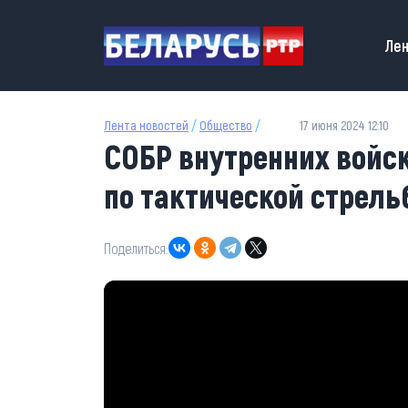
Перейти к основному содержанию
Main
Лен
Лента новостей
/
Общество
/
17 июня 2024 12:10
СОБР внутренних войс
по тактической стрель
Поделиться: