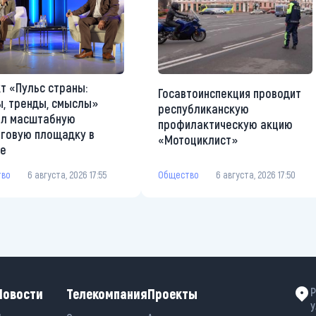
т «Пульс страны:
Госавтоинспекция проводит
, тренды, смыслы»
республиканскую
ал масштабную
профилактическую акцию
говую площадку в
«Мотоциклист»
те
Общество
6 августа, 2026 17:50
тво
6 августа, 2026 17:55
Новости
Телекомпания
Проекты
Р
у