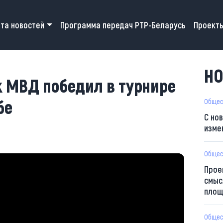
 navigation
та новостей
Программа передач РТР-Беларусь
Проект
НО
к МВД победил в турнире
бе
Общес
С но
изме
Общес
Прое
смыс
площ
Общес