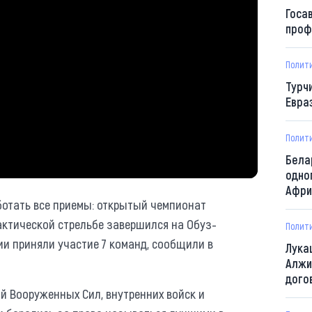
Госа
проф
Полит
Турч
Евра
Полит
Бела
одно
Афри
ботать все приемы: открытый чемпионат
актической стрельбе завершился на Обуз-
Полит
ии приняли участие 7 команд, сообщили в
Лука
Алжи
дого
й Вооруженных Сил, внутренних войск и