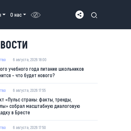
ы
О нас
ВОСТИ
тво
6 августа, 2026 18:00
вого учебного года питание школьников
нится – что будет нового?
тво
6 августа, 2026 17:55
кт «Пульс страны: факты, тренды,
лы» собрал масштабную диалоговую
адку в Бресте
тво
6 августа, 2026 17:50