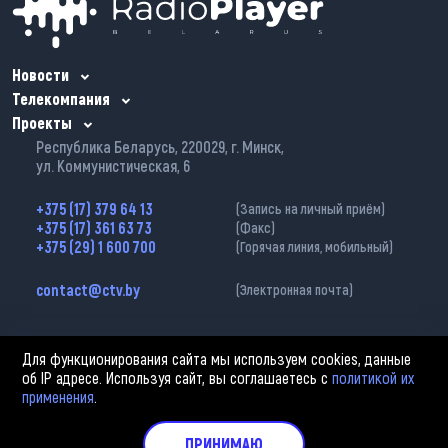
Новости
Телекомпания
Проекты
Республика Беларусь, 220029, г. Минск,
ул. Коммунистическая, 6
+375 (17) 379 64 13
(Запись на личный приём)
+375 (17) 361 63 73
(Факс)
+375 (29) 1 600 700
(Горячая линия, мобильный)
contact@ctv.by
(Электронная почта)
Для функционирования сайта мы используем cookies, данные
об IP адресе. Используя сайт, вы соглашаетесь с
политикой их
применения
.
2002—2026 © ЗАО «Столичное телевидение». При любом использовании
материалов активная гиперссылка на «belarus-news.by» обязательна.
Политика обработки персональных данных
ПРИНИМАЮ