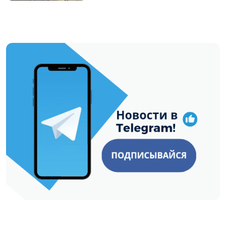
https://t.me/minskctvby