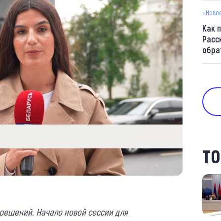
«Ново
Как 
Расс
обра
ТО
решений. Начало новой сессии для