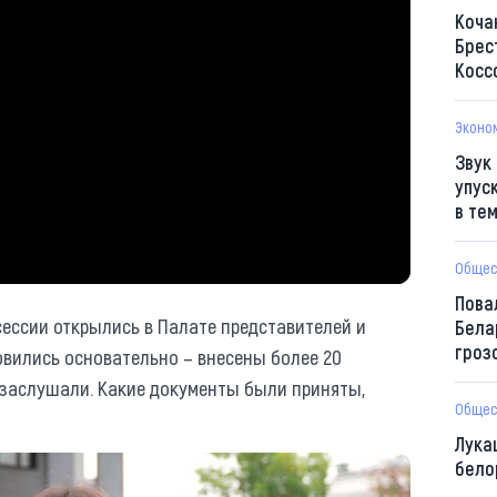
Коча
Брес
Косс
Эконо
Звук
упус
в те
Общес
Пова
ессии открылись в Палате представителей и
Бела
гроз
овились основательно – внесены более 20
 заслушали. Какие документы были приняты,
Общес
Лука
бело