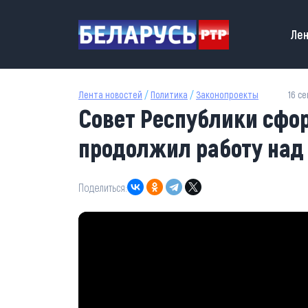
Перейти к основному содержанию
Main
Лен
Лента новостей
/
Политика
/
Законопроекты
16 се
Совет Республики сфо
продолжил работу над
Поделиться: