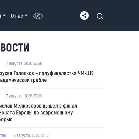
ы
О нас
ВОСТИ
7 августа, 2026 23:30
руска Голоскок – полуфиналистка ЧМ-U19
кадемической гребле
7 августа, 2026 23:28
ислав Мелкозеров вышел в финал
ионата Европы по современному
борью
тво
7 августа, 2026 23:15