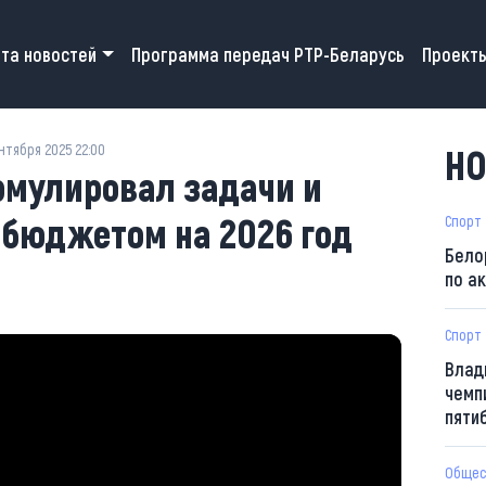
 navigation
та новостей
Программа передач РТР-Беларусь
Проект
нтября 2025 22:00
НО
рмулировал задачи и
 бюджетом на 2026 год
Спорт
Бело
по а
Спорт
Влад
чемп
пяти
Общес