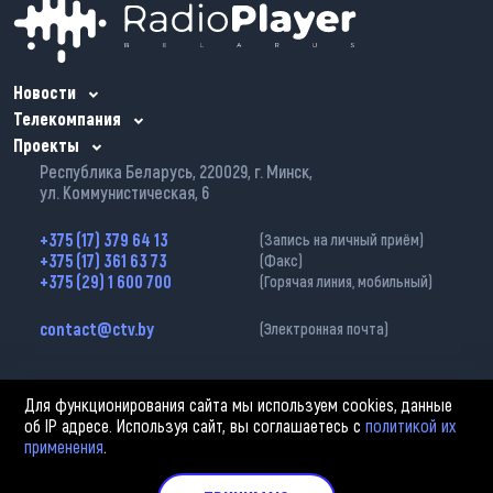
Новости
Телекомпания
Проекты
Республика Беларусь, 220029, г. Минск,
ул. Коммунистическая, 6
+375 (17) 379 64 13
(Запись на личный приём)
+375 (17) 361 63 73
(Факс)
+375 (29) 1 600 700
(Горячая линия, мобильный)
contact@ctv.by
(Электронная почта)
Для функционирования сайта мы используем cookies, данные
об IP адресе. Используя сайт, вы соглашаетесь с
политикой их
применения
.
2002—2026 © ЗАО «Столичное телевидение». При любом использовании
материалов активная гиперссылка на «belarus-news.by» обязательна.
Политика обработки персональных данных