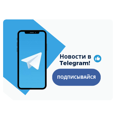
https://t.me/minskctvby