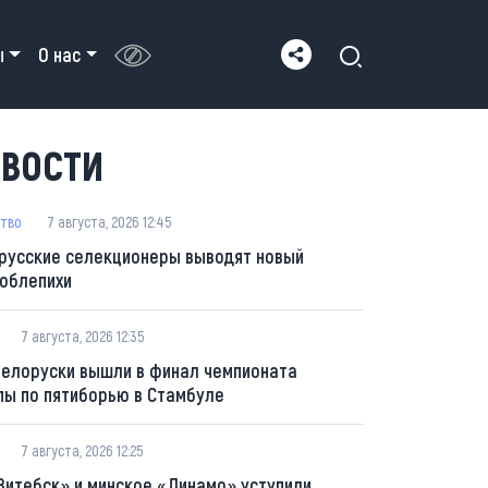
ы
О нас
ВОСТИ
тво
7 августа, 2026 12:45
русские селекционеры выводят новый
 облепихи
7 августа, 2026 12:35
белоруски вышли в финал чемпионата
пы по пятиборью в Стамбуле
7 августа, 2026 12:25
Витебск» и минское «Динамо» уступили