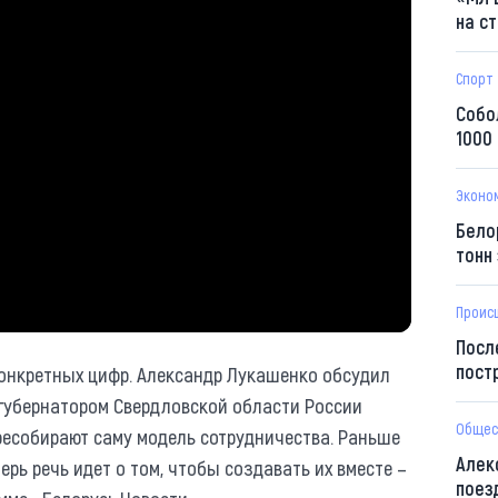
на с
Спорт
Собо
1000
Эконо
Бело
тонн
Проис
Посл
пост
конкретных цифр. Александр Лукашенко обсудил
 губернатором Свердловской области России
Общес
ресобирают саму модель сотрудничества. Раньше
Алек
ерь речь идет о том, чтобы создавать их вместе –
поез