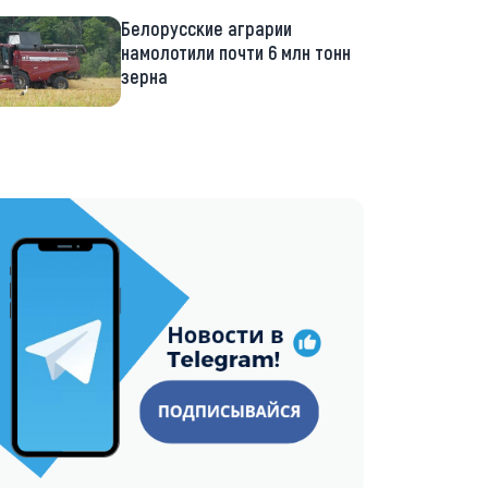
Белорусские аграрии
намолотили почти 6 млн тонн
зерна
://t.me/minskctvby