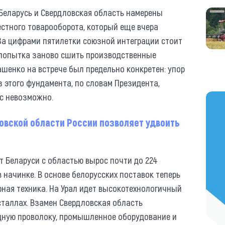
 Беларусь и Свердловская область намерены
естного товарооборота, который еще вчера
 За цифрами пятилетки союзной интеграции стоит
о попытка заново сшить производственные
ашенко на встрече был предельно конкретен: упор
з этого фундамента, по словам Президента,
с невозможно.
https
овской области России позволяет удвоить
т Беларуси с областью вырос почти до 224
в начинке. В основе белорусских поставок теперь
рная техника. На Урал идет высокотехнологичный
сталлах. Взамен Свердловская область
едную проволоку, промышленное оборудование и