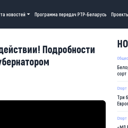
 navigation
та новостей
Программа передач РТР-Беларусь
Проект
НО
действии! Подробности
убернатором
Общес
Бело
сорт
Спорт
Три 
Евро
Спорт
«МЛ 