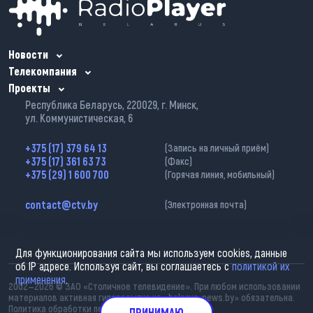
Новости
Телекомпания
Проекты
Республика Беларусь, 220029, г. Минск,
ул. Коммунистическая, 6
+375 (17) 379 64 13
(Запись на личный приём)
+375 (17) 361 63 73
(Факс)
+375 (29) 1 600 700
(Горячая линия, мобильный)
contact@ctv.by
(Электронная почта)
Для функционирования сайта мы используем cookies, данные
об IP адресе. Используя сайт, вы соглашаетесь с
политикой их
применения
.
2002—2026 © ЗАО «Столичное телевидение». При любом использовании
материалов активная гиперссылка на «belarus-news.by» обязательна.
Политика обработки персональных данных
ПРИНИМАЮ