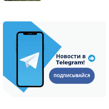
https://t.me/minskctvby