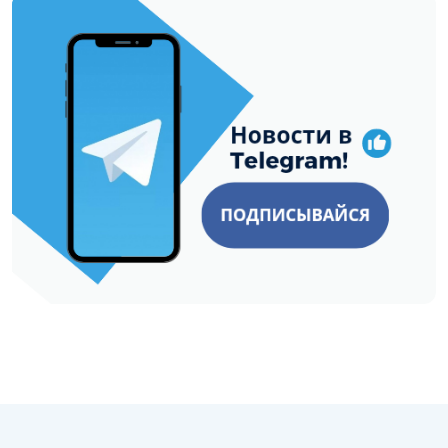
https://t.me/minskctvby