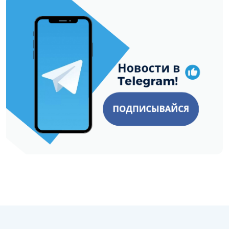
https://t.me/minskctvby